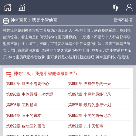
神奇宝贝：我是小智他哥
星情不错
/著
神兽流穿越到神奇宝贝世界成为超级真新人小智的哥哥，获得签到系统，签到就
能有惊喜。看主角是如何玩转神奇宝贝世界的。（设定：不是每个人都会获得联
盟御三家）注：城市，技能，宝可梦名称是沿用任天堂的叫法，常青市就是常磐
市，尼比市就是深灰市...
精灵宝可梦之我是小智的哥哥
神奇宝贝之小智是神奇宝
贝
神奇宝贝我是小智他爹
宝可梦我是小智开始新旅程吧
神奇宝贝我小智最强冠
军
神奇宝贝之小智的巅峰
穿越神奇宝贝之我是小智他哥
穿越宝可梦我是小智的
哥哥
神奇宝贝我小智终于成年了
神奇宝贝我是小智他哥
神奇宝贝之我是小智的
神奇宝贝：我是小智他哥
最新章节
妹妹
神奇宝贝之我是小智的兄弟
神奇宝贝之我是小智他哥
宠物小精灵之我是小
第900章 世界不需要中心
第899章 没有任务的一天
智他哥
第898章 本体最后一次旁观
第897章 小灵的最终记录
第896章 回到起点
第895章 最后的旅行计划
第894章 旧王的账本
第893章 小灵的两份记录
第892章 各地区的回信
第891章 九十天复审