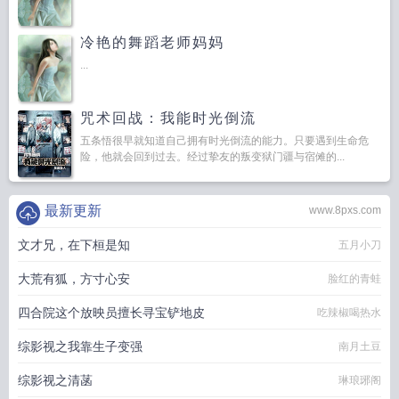
冷艳的舞蹈老师妈妈
...
咒术回战：我能时光倒流
五条悟很早就知道自己拥有时光倒流的能力。只要遇到生命危
险，他就会回到过去。经过挚友的叛变狱门疆与宿傩的...
最新更新
www.8pxs.com
文才兄，在下桓是知
五月小刀
大荒有狐，方寸心安
脸红的青蛙
四合院这个放映员擅长寻宝铲地皮
吃辣椒喝热水
综影视之我靠生子变强
南月土豆
综影视之清菡
琳琅琊阁