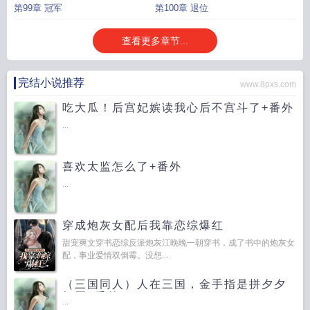
第99章 冠军
第100章 退位
查看更多章节...
完结小说推荐
www.8pxs.com
吃大瓜！后宫妃嫔读我心后不宫斗了+番外
...
喜欢太监怎么了+番外
...
穿成炮灰女配后我靠恋综爆红
甜宠爽文穿书恋综反派炮灰江晚晚一朝穿书，成了书中的炮灰女
配，事业爱情双倒霉。没想...
（三国同人）人在三国，金手指是拼夕夕
畅买+番外
...