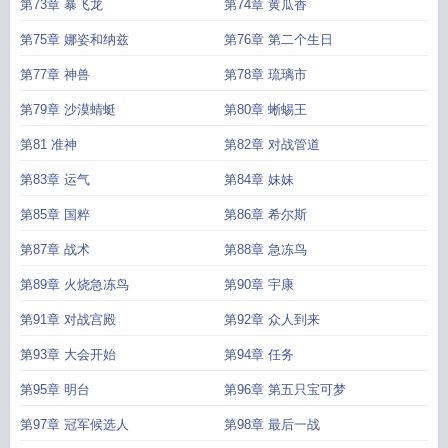
第73章 暴飞龙
第74章 黄瓜香
第75章 娜姿和纳兹
第76章 第二个生日
第77章 神兽
第78章 琉璃市
第79章 沙漠蜻蜓
第80章 蜥蜴王
第81 准神
第82章 对战管道
第83章 运气
第84章 妹妹
第85章 国粹
第86章 希尔斯
第87章 战术
第88章 急冻鸟
第89章 火烧急冻鸟
第90章 宇康
第91章 对战宫殿
第92章 众人到来
第93章 大会开始
第94章 任务
第95章 明台
第96章 第五只宝可梦
第97章 冠军候选人
第98章 最后一战