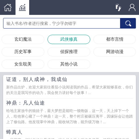
玄幻魔法
武侠修真
都市言情
历史军事
侦探推理
网游动漫
女生耽美
其他小说
证道，别人成神，我成仙
新作品出炉，欢迎大家前往番茄小说阅读我的作品，希望大家能够喜欢，你们
的关注是我写作的动力，我会努力讲好每个故事！...
神鼎：凡人仙途
给地主家放牛的狼娃子，最大梦想是能吃一顿饱饭，这一天，天上掉下一个
人，给他掌心藏了一个神鼎！这一天，整个村庄被碾压夷平，因缘际会让他踏
上了修仙路。他发现掌中神鼎，能收纳万物，能升级万物！...
蟑真人