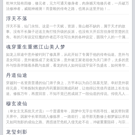
乾坤大陆有四修，修元者，元力可通天修身者，肉身撼天地修兵者，一兵破万
法修神者，威能神难测！而姜毅的传奇之路，也将从这里开始！...
浮天不落
浮天不落，仙门永恒。这是一个天赋，资源，靠山都不缺的，属于天才的故
事。没有不长脑子还送主角打怪升级的反派，也没有大开后宫但身世苦楚的主
角。有的只有设定狂魔的作者忍不住写出来的各种设定，圆我个人的一个属于
气运之子的修仙梦。应读者要求在...
魂穿重生重燃江山美人梦
如龙上班途中意外被钓到了修真界，从此开始了专属于他的传奇仙途。意外与
圣女同浴，意外被炼成了龙魂宝体，意外被王家老祖收为关门弟子，太多的意
外与惊喜伴随着杀戮与血腥，看龙的传人如何征战宇宙不负盛名，如何将华夏
文明的种子播满野蛮的修真世界...
丹道仙途
穿越到一名资质普通的仙门弟子身上，方平本以为自己筑基无望。幸好意外获
得元鼎，可将炼制失败的丹药重新回溯成药材，让他得以凭借丹道踏上长生仙
途。修炼万年，再度回首，不知不觉已然成就了一段仙道的传说。传统凡人
流，修行境界练气筑基金丹...
穆玄凌仙
（单女主无系统天才流）一个普通青年，因梦中无字古书而寻找，被其带到霄
天界中。因家中长辈而踏入修炼界，一路前行，追寻那无数修士都梦寐以求却
又如同泡影的成仙之路。诱惑迷茫危机入侵无处不在，冲破重重阻碍，与宗门
一路前行。...
龙玺剑影