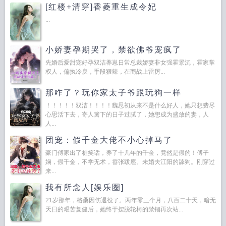
[红楼+清穿]香菱重生成令妃
...
小娇妻孕期哭了，禁欲佛爷宠疯了
先婚后爱甜宠好孕双洁养崽日常总裁娇妻非女强霍景沉，霍家掌
权人，偏执冷戾，手段狠辣，在商战上雷厉...
那咋了？玩你家太子爷跟玩狗一样
！！！！！双洁！！！！魏思初从来不是什么好人，她只想费尽
心思活下去，寄人篱下的日子过腻了，她想成为盛放的妻，人
人...
团宠：假千金大佬不小心掉马了
豪门傅家出了桩笑话，养了十几年的千金，竟然是假的！傅子
娴，假千金，不学无术，嚣张跋扈。未婚夫江阳的舔狗。刚穿过
来...
我有所念人[娱乐圈]
21岁那年，格桑因伤退役了。两年零三个月，八百二十天，暗无
天日的艰苦复健后，她终于摆脱轮椅的禁锢再次站...