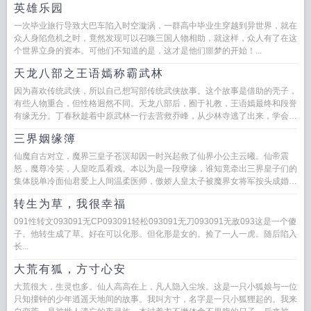
英雄乐园
一次毕业旅行导致大巴车陷入时空漩涡，一群高中毕业生穿越到异世界，就在
众人身陷危机之时，竟然发现可以召唤三国人物相助，就这样，众人有了在这
个世界立身的资本。可他们不知道的是，这才是他们噩梦的开始！...
天龙八部之王语嫣称霸武林
因为喜欢传统武侠，所以自己想写部传统武侠故事。这个故事是借助的壳子，
有些人物重合，但性格迥然不同。天龙八部后，囿于礼教，王语嫣最终和段誉
有缘无分。丁春秋趁着中原武林一行去营救乔峰，从少林寺逃了出来，学会了
北冥神功，并把王语嫣培养成绝...
三界姻缘簿
仙魔自古对立，魔界三皇子苍溟却因一时兴起救了仙界小公主云曦。仙帝震
怒，魔尊冷笑，人皇吃瓜看戏。本以为是一段孽缘，谁知竟牵出三界皇子们的
集体脱单冷面仙君爱上人间温柔医师，傲娇人皇太子被魔界女将军按头成婚。
眼看三界喜帖纷飞其乐融融，...
转生为草，我很幸福
091性转文093091无CP093091轻松093091无刀093091无敌093这是一个傻
子。他转生成了草。好在可以化形。但化形是女的。捡了一人一虎。随后陷入
长...
大荒有狐，方寸心安
大荒很大，生灵也多。仙人高高在上，凡人隐入尘埃。这是一只小狐娘与一位
只知撞钟的少年逍遥天地间的故事。我叫方寸，名字是一只小狐狸起的。我来