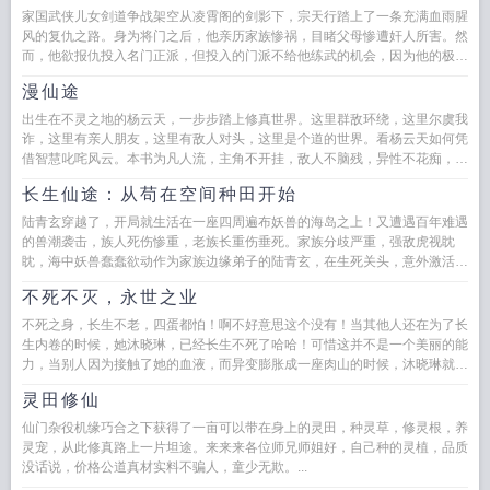
家国武侠儿女剑道争战架空从凌霄阁的剑影下，宗天行踏上了一条充满血雨腥
风的复仇之路。身为将门之后，他亲历家族惨祸，目睹父母惨遭奸人所害。然
而，他欲报仇投入名门正派，但投入的门派不给他练武的机会，因为他的极阴
极阳之体，遭到诸人...
漫仙途
出生在不灵之地的杨云天，一步步踏上修真世界。这里群敌环绕，这里尔虞我
诈，这里有亲人朋友，这里有敌人对头，这里是个道的世界。看杨云天如何凭
借智慧叱咤风云。本书为凡人流，主角不开挂，敌人不脑残，异性不花痴，这
里就是个真实的修仙世界！...
长生仙途：从苟在空间种田开始
陆青玄穿越了，开局就生活在一座四周遍布妖兽的海岛之上！又遭遇百年难遇
的兽潮袭击，族人死伤惨重，老族长重伤垂死。家族分歧严重，强敌虎视眈
眈，海中妖兽蠢蠢欲动作为家族边缘弟子的陆青玄，在生死关头，意外激活祖
传石珠。珠内竟有一方灵田空...
不死不灭，永世之业
不死之身，长生不老，四蛋都怕！啊不好意思这个没有！当其他人还在为了长
生内卷的时候，她沐晓琳，已经长生不死了哈哈！可惜这并不是一个美丽的能
力，当别人因为接触了她的血液，而异变膨胀成一座肉山的时候，沐晓琳就知
道她完了，不是因为她发...
灵田修仙
仙门杂役机缘巧合之下获得了一亩可以带在身上的灵田，种灵草，修灵根，养
灵宠，从此修真路上一片坦途。来来来各位师兄师姐好，自己种的灵植，品质
没话说，价格公道真材实料不骗人，童少无欺。...