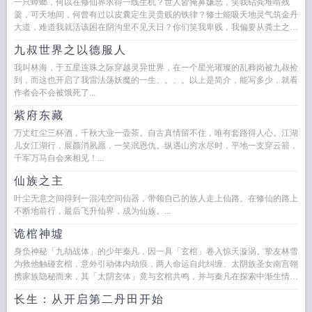
一只蟑螂，何以在修仙界求得一线生机？世人皆掩鼻嫌恶，笑我钻粪堆啃残
羹，可天地间，何曾有过以皮囊定生灵贵贱的铁律？修士能吸天地灵气筑金丹
大道，难道我就活该困在阴沟里不见天日？你们笑我卑贱，我偏要从粪土之
中，掘出属于自己的灵根。你们...
九叔世界之以德服人
我叫林海，于五星连珠之际穿越灵异世界，在一个星光璀璨的乱葬岗被九叔捡
到，而这也开启了我雷法荡妖魔的一生。。。。以上是简介，能写多少，就看
作者会不会被饿死了...
紫府东藏
万丈红尘三杯酒，千秋大业一壶茶。自古真情留不住，唯有套路得人心。江湖
儿女江湖行，展颜消夙愿，一笑泯恩仇。纵遇山穷水尽时，平地一支穿云箭，
千军万马自会来相见！...
仙族之主
叶尘无意之间得到一混沌空间仙器，带领自己的族人走上仙路。在修仙的路上
不断地前行，最后飞升仙界，成为仙族。...
诡棺神墟
身负神秘「九劫战体」的少年秦凡，因一具「玄棺」卷入惊天漩涡。挚友林雪
为救他触碰玄棺，意外引动体内劫痕，两人命运自此纠缠。太阴族圣女南宫翎
携家族隐秘而来，其「太阴玄体」竟与玄棺共鸣，并与秦凡在探索中渐生情
愫。野心勃勃的九幽冥宗冥无极窥...
长生：从开启第二丹田开始