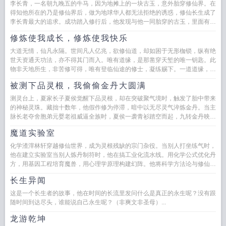
李长青，一名朝九晚五的牛马，因为地摊上的一块古玉，意外胎穿修仙界。在
得知他所在的乃是修仙界后，做为地球华人都无法拒绝的诱惑，修仙长生成了
李长青最大的追求。成功踏入修行后，他发现与他一同胎穿的古玉，里面有一
个可成长的空间，还有一盏高悬...
修炼使我成长，修炼使我快乐
大道无情，仙凡永隔。世间凡人亿兆，欲修仙道，却如困于无形枷锁，纵有绝
世天资通天功法，亦不得其门而入。唯有道缘，是那凿穿天堑的唯一钥匙。此
物非天地所生，非苦修可得，唯有登临仙途的修士，凝练赐下。一道道缘，便
是一步登天褪凡化...
被测下品灵根，我偷偷金丹大圆满
测灵台上，夏家长子夏侯觉醒下品灵根，却在突破聚气境时，触发了胎中带来
的神秘灵珠。藏拙十数年，他假作修为停滞，暗中以无尽灵气淬炼金丹。当主
脉长老夺舍胞弟元婴老祖威逼全族时，夏侯一袭青衫踏空而起，九转金丹映照
百里山河。诸位且看这...
魔道实验室
化学渣滓林轩穿越修仙世界，成为灵根残缺的宗门杂役。当别人打坐练气时，
他在建立实验室当别人炼丹制符时，他在搞工业化流水线。用化学公式优化丹
方，用基因工程培育魔兽，用心理学原理构建幻阵。他将科学方法论与修仙文
明碰撞，掀起一场席卷诸天的...
长生异闻
这是一个长生者的故事，他在时间的长流里发问什么是真正的永生呢？没有跟
随时间到达尽头，谁能说自己永生呢？（非爽文非圣母）...
龙游乾坤