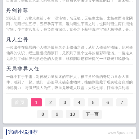
自蛮荒，是被世人遗忘的夜灵族，本过着衣不撇体食不果腹的日子，后来被沧
澜镖局的东家捡了...
丹剑神尊
混沌初开，万物未生前，有一混沌物，名无极，无极生太极，太极生而演化阴
阳，阴阳衍生五行，五行孕育宇宙。混沌诞生宇宙之时，也同时诞生两件混沌
宝物，少年南宫九天，身负血海深仇，意外之下获得混沌宝物无极神鼎，开启
复仇之路...
凡人尘骨
一位出生在底层的小人物洛灿莫名走上修仙之路，从初入修仙的懵懂，到对修
仙界的认识，经过慢慢摸爬滚打，见识到了整个世界的精彩和暗淡。一路走来
见识到了修仙界形形色色的人物事，既有阴暗也有难得的一丝曙光都说修仙路
难，能修仙的...
天局非异人任
一群不甘于平庸，对神秘力量痴迷的年轻人，被主角经历的奇幻力量杀人事
件，引到了一起。他们一起追寻未确定生物体，接触到隐藏于现实社会背后的
神秘势力，与僵尸狼人为伍，吸血鬼蜥蜴人联盟，大战七海，打造神兵利器，
开启修仙文明，结合高科技手段，...
首 页
1
2
3
4
5
6
7
8
9
10
下一页
完结小说推荐
www.8pxs.com