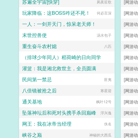
苏遍全宇宙[快穿]
[网游动
夙夜笙歌
玩家降临：这BOSS咋还不死！
[网游动
何必言深
一人：一剑开天门，惊呆老天师！
[网游动
末世控兽使
[网游动
奇云已成峰
汤水包子
重生奋斗农村媳
[网游动
八匹
（排球少年同人）稻荷崎的日向同学
[网游动
灌篮：我是湘北救世主，全员圆满
[网游动
莫将离
民间第一禁忌
[网游动
爱吃鱼的强子
匪夷
八倍镜被抢之后
[网游动
寒星迎
通关基地
[网游动
枫叶12号
坠落神坛后和死对头携手杀回巅峰
[网游动
浮兴逸
网王：我在冰帝当经理
[网游动
佚名
峡谷之巅
[网游动
神秘的大西瓜