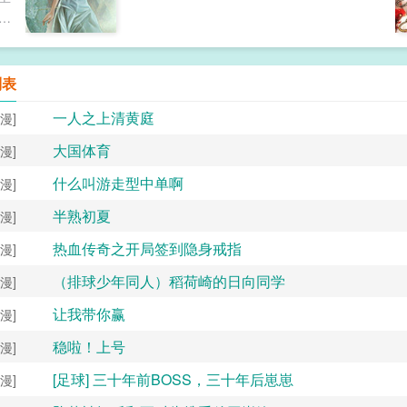
送
有
。
後
列表
沉
一人之上清黄庭
漫]
换
其
大国体育
漫]
得
什么叫游走型中单啊
漫]
这
的
半熟初夏
漫]
，
情
热血传奇之开局签到隐身戒指
漫]
来
（排球少年同人）稻荷崎的日向同学
漫]
a
特
让我带你赢
漫]
稳啦！上号
漫]
[足球] 三十年前BOSS，三十年后崽崽
漫]