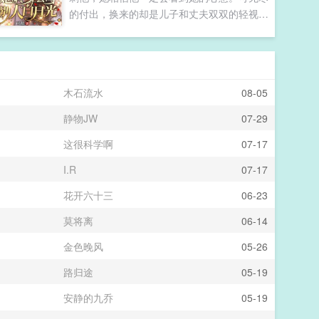
么长得！张乐乐终于忍不住，第一个开口。李
的付出，换来的却是儿子和丈夫双双的轻视和
启云紧跟着点头表示赞同，他的眼中闪现了一
背叛。莹莹阿姨，我喜欢你，爸爸也喜欢你，
丝亮光不论如何，光是这个编曲，他就已经赢
你来做我的新妈妈吧！我妈妈是熊猫血，让她
了！至于两个流量小鲜肉，根本就没听出沈飞
给你输血，她身体好，随便抽的。医院里，她
白曲子中的乐器是什么。张逸凡听到两位大咖
被骗来给丈夫的白月光输血，看到儿子和丈夫
老师的话，心中有些意动，想着等到节目结束
木石流水
08-05
围着那个女人，言笑晏晏的样子，终于彻底死
后请教一下。可那邹子玉，面色却早已经黑沉
心。准备好离婚协议，放弃抚养权，她潇洒过
如水。就在这时，台上得沈飞白终于抬起了
静物JW
07-29
回单身日子。可男人好似并不打算这么轻而易
手，将话筒举到嘴边。瞬间，一...
这很科学啊
07-17
举放过她。离婚？想都不要想。...
I.R
07-17
花开六十三
06-23
莫将离
06-14
金色晚风
05-26
路归途
05-19
安静的九乔
05-19