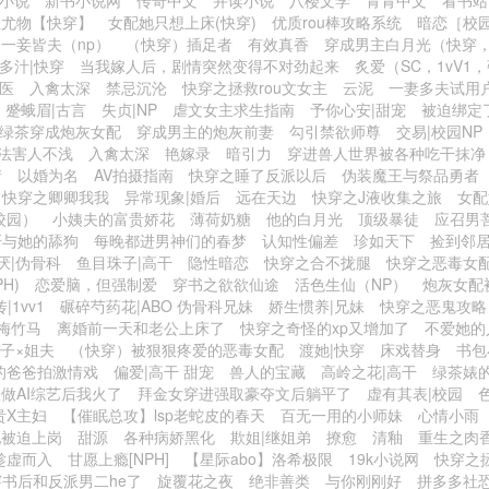
小说
新书小说网
传奇中文
并读小说
八楼文学
青青中文
看书站
生尤物【快穿】
女配她只想上床(快穿)
优质rou棒攻略系统
暗恋［校园 
一妾皆夫（np）
（快穿）插足者
有效真香
穿成男主白月光（快穿，
多汁|快穿
当我嫁人后，剧情突然变得不对劲起来
炙爱（SC，1vV1
医
入禽太深
禁忌沉沦
快穿之拯救rou文女主
云泥
一妻多夫试用
蹙蛾眉|古言
失贞|NP
虐文女主求生指南
予你心安|甜宠
被迫绑定
绿茶穿成炮灰女配
穿成男主的炮灰前妻
勾引禁欲师尊
交易|校园NP
法害人不浅
入禽太深
艳嫁录
暗引力
穿进兽人世界被各种吃干抹净
情
以婚为名
AV拍摄指南
快穿之睡了反派以后
伪装魔王与祭品勇者
快穿之卿卿我我
异常现象|婚后
远在天边
快穿之J液收集之旅
女配
校园）
小姨夫的富贵娇花
薄荷奶糖
他的白月光
顶级暴徒
应召男
肝与她的舔狗
每晚都进男神们的春梦
认知性偏差
珍如天下
捡到邻
厌|伪骨科
鱼目珠子|高干
隐性暗恋
快穿之合不拢腿
快穿之恶毒女
H)
恋爱脑，但强制爱
穿书之欲欲仙途
活色生仙（NP）
炮灰女配
|1vv1
碾碎芍药花|ABO 伪骨科兄妹
娇生惯养|兄妹
快穿之恶鬼攻略
青梅竹马
离婚前一天和老公上床了
快穿之奇怪的xp又增加了
不爱她的
子×姐夫
（快穿）被狠狠疼爱的恶毒女配
渡她|快穿
床戏替身
书包
的爸爸拍激情戏
偏爱|高干 甜宠
兽人的宝藏
高岭之花|高干
绿茶婊
做AI综艺后我火了
拜金女穿进强取豪夺文后躺平了
虚有其表|校园
贵X主妇
【催眠总攻】lsp老蛇皮的春天
百无一用的小师妹
心情小雨
配被迫上岗
甜源
各种病娇黑化
欺姐|继姐弟
撩愈
清釉
重生之肉
趁虚而入
甘愿上瘾[NPH]
【星际abo】洛希极限
19k小说网
快穿之
穿书后和反派男二he了
旋覆花之夜
绝非善类
与你刚刚好
拼多多社