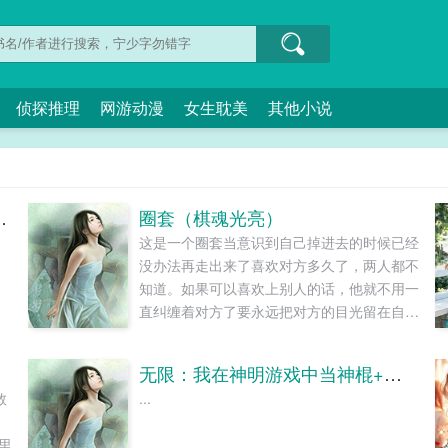
侦探推理
网游动漫
女生耽美
其他小说
孔[综英美]+番外
圈套（棋魂光亮）
这是一个圈套当意识到自己掉进去的时候已经
没办法再走出来了喜欢对方多久了，两人都不
知道。如果可以喜欢上别人的话，他就不用一
直纠缠着对方了要永远把对方的目光留在自己
身上我们都用尽了手段轻松文哦★～点击收藏
我吧～★走过路过求点点★举手之劳内容标签
无限：我在神明游戏中当神棍+番外
都市近水楼台青梅竹马甜文轻松日常...
救
...
嫩
里