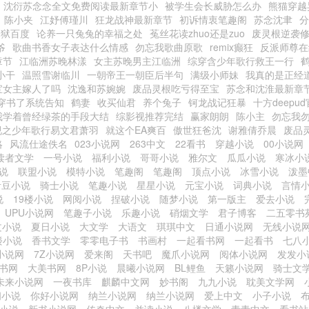
沈衍苏念念全文免费阅读最新章节小
被学生会长威胁怎么办
熊猫穿越
陈小夹
江妤傅瑾川
狂龙战神最新章节
初诉情衷笔趣阁
苏念沈聿
分
越狱百度
论养一只兔兔的幸福之处
菟丝花读zhuo还是zuo
废灵根逆袭
爷
歌曲书香女子表达什么情感
勿忘我歌曲原歌
remix癫狂
反派师尊在
章节
江临洲苏晚林漾
女主苏晚男主江临洲
综穿含少年歌行救王一行
小干
温照雪谢临川
一朝帝王一朝臣后半句
满级小师妹
我真的是正经
宝女主嫁人了吗
沈逸和苏婉婉
废品灵根吃亏得至宝
苏念和沈淮最新章
穿书了系统告知
鹤妻
收买仙君
养个兔子
钶龙战记狂暴
十方deepu
我学着曾经绿茶的手段大结
综影视推荐完结
赢家朗朗
陈小主
勿忘我
视之少年歌行易文君萧羽
就这个EA爽百
傲世狂爸沈
谢雅倩乔晨
废品
略
风流仕途佚名
023小说网
263中文
22看书
穿越小说
00小说网
读者文学
一号小说
福利小说
哥哥小说
雅尔文
瓜瓜小说
寒冰小
说
联盟小说
模特小说
笔趣阁
笔趣阁
顶点小说
冰雪小说
泼墨
青豆小说
骑士小说
笔趣小说
星星小说
元宝小说
词典小说
言情
说
19楼小说
网阅小说
捏破小说
随梦小说
第一版主
爱去小说
UPU小说网
笔趣子小说
乐趣小说
硝烟文学
君子博客
二五零书
文小说
夏日小说
大文学
大语文
琪琪中文
日通小说网
无线小说
楼小说
香书文学
零零电子书
书画村
一起看书网
一起看书
七八
小说网
7Z小说网
爱来阁
天书吧
魔爪小说网
阅体小说网
发发小
书网
大美书网
8P小说
晨曦小说网
BL鲤鱼
天籁小说网
骑士文
未来小说网
一夜书库
麒麟中文网
妙书阁
九九小说
耽美文学网
阁小说
你好小说网
纳兰小说网
纳兰小说网
爱上中文
小子小说