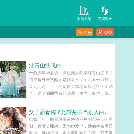
会员书架
阅读记录
注册
登录
沈青山沈飞白
一曲少年华夏说，掀起国风狂潮沈青山沈飞白
结局番外全文阅读是作者六了个六又一力作，
直到此时，台上的两位大咖老师脸色终于变动
了。这个编曲很有韵味啊！笛声，鼓声，筝
声。这些，可都不是如今音乐圈的常规乐器
啊，那可都是些早就落伍的老掉牙乐器。而眼
父子舔青梅？她转身去当别人白月光
前这个年轻人，竟然将这些古早的乐器集合起
结婚五年，顾景琛像是块捂不热的石头，但灵
来，编出如此有韵味的曲子。嘶不简单啊。这
珊一直微笑面对。因为她爱他，她的生命里只
个乐器，这个编曲。这真是个奇才啊，脑子怎
剩他，她相信他一定会看到她的心意。可无尽