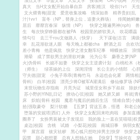
顶点文学
华盟文章
大众文学
搜读阁
OK小说网
月亮
真大
当H文女配开始自暴自弃
房客|糙汉
咬你|1v1
天
文火煨青梅|甜宠
爱意收集攻略
情深如兽
精养贵妇|乱
汁|1vv1
盲冬（NP，替身上位，追妻火葬场）
传闻她鲜嫩
居后
靡靡宫春深
纵情（NP）
快穿之睡遍男神(nph)
兽
生
每次快穿睁眼都在被PA
校园里的娇软美人
吹花嚼蕊
情勾引
去三千rou文做路人（快穿）
天下谋妆|古言
满级
幸
乱花渐欲迷人眼
每天晚上都被cha
醉酒之后
合欢功
差小青梅
他是疯批
快穿之渣女翻车纪事
蝴蝶效应
浪
潮晕
成了禁欲男主的泄欲对象
沦为公车
麝香之梦|NP
火|伪骨科
长媳不如妻
快穿之女主逆袭计划
白桃松木（
（师生）
绿茶婊的上位
深闺淫情
长公主的小情郎
心
守夫德|甜宠
小兔子乖乖|青梅竹马
永远也会化雾
两情相
骨科)
白羊|校园
漂亮少将O被军A灌满后
修仙修罗场 (NP
末世玩物生存指南
月亮为证
城里侄女和乡下叔叔
除妖传
苏小野的YIN乱日记
撩动心弦|校园
她又娇又媚
将就|
床
炽焰|骨科 校园
魔君与魔后的婚后生活
情难自禁|小姨
拾|强取豪夺
梨汁软糖
【五梦】背这五条，悟透
和老公
堕落的安妮塔|西幻 人外
快穿之女配回来吃肉啦
参加直播
圈养了
女扮男装被太子发现后
我的脸上一直在笑嘻嘻|权
桌边|校园
含桃
试婚
小梨花|校园
南城旧事
病弱女
甲
展宫眉
袚灾祛秽
黑心狐只想吃掉男主|快穿
快穿之
囚禁
甜心都想要
总有人想独占她
【快穿】节操何在