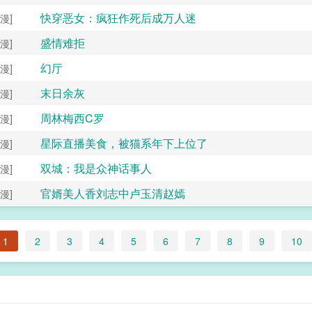
快穿恶女：疯狂作死后成万人迷
漫]
盛情难拒
漫]
幻厅
漫]
末日余灰
漫]
周林梅西C罗
漫]
星际直播美食，被猫系年下上位了
漫]
双城：我是众神话事人
漫]
官婿美人香刘志中卢玉清赵嫣
漫]
1
2
3
4
5
6
7
8
9
10