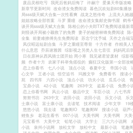
废品灵根吃亏
我死后爸妈后悔了
许赫泞
爱巢天帝版攻略
新章节更新时间
改命渣女免费阅读
暮色沉欢短剧60集播放
局sss级天赋大合集一次性看爽
战龙之怒传奇
上流夫人她
姐姐攻略全部答案
斗罗 重瞳
改命渣女集邮史御书屋
鹤爷
谈开局sss级天赋大合集
陈相公的小夫郎TXT免费阅读最新
则怪谈开局被小颖救了的免费
妻子的秘密林锋免费阅读
陈
全集
前妻难撩傅先生免费阅读
苏念宁沈予城
天作之合福
凤仪昭远短剧合集
斗罗之重瞳至尊骨
十方作者
作精美人
什么意思
乔辰谢雅茜
综影视之另类人生七音弦
妈妈死后
日在原神从西风骑士团开始 周小寒
我见诸君皆废材
综影
频
作者十方
农家子科举免傜役的
癫狂汉化版第一全部攻
恋上你看书
七八小说
顶点小说
春夏中文
帝国小说
心文学
王者小说
悟空追书
玛雅文学
免费看书
搜读小
苑
四书库
六四小说
顶点小说
功夫小说
瓜瓜小说
宝鼎小说
42小说
笔趣阁
263中文
盗墓小说
免费小
恋上你看书网
风云小说
极品中文
车臣小说
八七书库
努努书坊
263中文
农田小说
农田小说
乐文小说
乐
士康小说
富士康小说
去读笔
技术阅读
少年文学
19
悠悠小说
我去读
笔趣阁IO
笔趣阁W
搜读小说
葫芦
鲤鱼乡
老花生看书
007小说
大美书网
大美书网
大美
元宝看书
大美中文
铅笔小说
大学士
三六六小说网
小说
泉州小说网
放松文学
放松中文
最新小说
笔趣