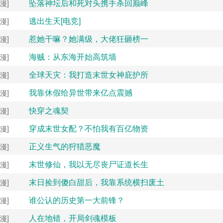
坠落神坛后和死对头携手杀回巅峰
漫]
逃出生天[电竞]
漫]
惹她干嘛？她满级，大佬狂砸榜一
漫]
海贼：从东海开始高筑墙
漫]
全球天灾：我打造末世女神庇护所
漫]
我靠休假给异世带来亿点震撼
漫]
快穿之魂契
漫]
穿成末世女配？不怕我有百亿物资
漫]
正义生气的狩猎恶魔
漫]
末世修仙，我以无尽丧尸证道长生
漫]
末日捡到傻白甜后，我靠系统横扫废土
漫]
谁公认的历史第一大前锋？
漫]
人在地错，开局剑魂模板
漫]