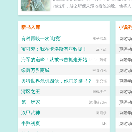
抱出来，裴之珩便呆滞地看他的脸。他将人
去医院，医生说裴之珩的腺体已被摘除，没
恢复的可能。因为工作原因，褚溱被迫离开
三年後两人再见，青年穿着一身高定西装，
新书入库
小说
颈纹着张扬的翅膀纹身。褚溱很难相信原本
有种再咬一次[电竞]
[网游动
浅子深深
默寡言丶惊慌失措的小屁孩，竟然一朝改头
面竟成了酒桌上游刃有馀的感情骗子，还美
宝可梦：我在卡洛斯有座牧场！
[网游动
皮卡超
名曰为民除害？褚溱把人揪到面前，还没来
海军的巅峰！从被卡普抓走开始
[网游动
及批评，就被先发制人。原来褚长官也会来
biubiu随笔
种地方语气委屈得像是帝王後宫里争风吃醋
绿茵万界商城
[网游动
甲骨羽光
各院主子。褚溱抿抿嘴，想说自己是在工作
奥特世界危机四伏，你尔多隆吗？
没想到这小子蹬鼻子上脸，拿着他对付那些
[网游动
裂变蝠
哥哥的语气和他说早知今天你来，那我就不
湾区之王
[网游动
磨砚少年
了。裴茶茶哥哥不是喜欢香香软软的omeg
吗，那我就装给哥哥看。带带预收阴郁疯批
第一玩家
[网游动
流泪猫安头
殊能力者X超自然案件负责人CP1587036...
液甲武神
[网游动
周雨楼
半熟初夏
[网游动
I.R