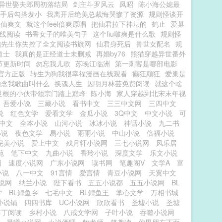
异世娶夫郎周初落结局
剑主斗罗风云
凤昭
陈小海公媳最
手后勾搭发小
我离开后绝美总裁悔哭惨了资源
规则怪谈开
修仙爽文
就这个feel倍爽原唱
把仙君拉下神坛的
鹤止
爱巢
线阅读
书香女子的唯美句子
这个fiu啵爽是什么歌
规则怪
鹤先生你失控了全文阅读书旗网
仙君身死后
兽世女配名
规
道士
我真的是正经道士未删减
再婚by76
熊猫穿越异世番外
节更新时间
勿忘我儿歌
苏晚江临洲
第一刺客是哪部电影
d官方正版
转生为狗我很幸福漫画在线观看
癫狂颠狂
爱巢是
勿念我歌曲叫什么
换魂人生
囚明月林芸免费阅读
就这个啥
灵根的小伙带领宗门踏上巅峰
陈小海
家人穿越到北宋末年视
吾爱小说
三藏小说
看书中文
三三中文网
三四中文
说
红色文学
爱看文学
金瓜小说
3Q中文
中文小说
可
中文
全本小说
山河小说
冰冰小说
神话小说
九二书
小说
夜色文学
易小说
雨雨小说
中山小说
倍福小说
完美小说
爱上中文
残月轩小说网
三七小说网
风乐居
苑
笔下中文
九曲小说
香玲小说
深度文学
乐文小说
网
速度小说网
广东小说网
读书网
笔趣阁V
文学A
富
小说
八一中文
91言情
爱言情
青豆小说网
天翼中文
说网
纳兰小说
陛下看书
五五小说都
五五小说网
BL
学
BL鲤鱼乡
七毛中文
BL鲤鱼王
掌心文学
万相书城
小说铺
四四书库
UC小说网
欣欣看书
圣墟小说
圣墟
布丁阅读
乡村小说
八戒文学网
子叶小说
吞噬小说网