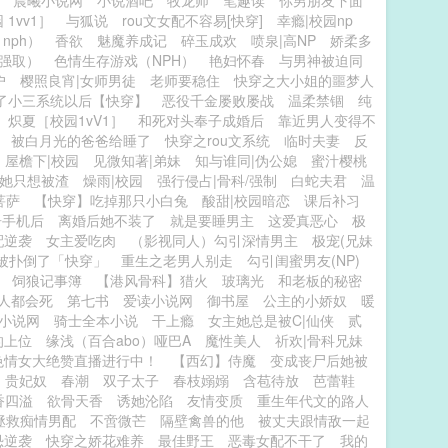
晨曦小说网
小说酒吧
牧龙师
笔趣读
你男朋友下面
1vv1］
与狐说
rou文女配不容易[快穿]
幸瘾|校园np
nph）
香欲
魅魔养成记
碎玉成欢
喷泉|高NP
娇柔多
，强取）
色情生存游戏（NPH）
艳妇怀春
与男神被迫同
户
樱照良宵|女师男徒
老师要稳住
快穿之大小姐的噩梦人
了小三系统以后【快穿】
恶役千金屡败屡战
温柔禁锢
纯
炽夏［校园1vV1］
和死对头奉子成婚后
靠近男人变得不
被白月光的爸爸给睡了
快穿之rou文系统
临时夫妻
反
屋檐下|校园
见微知著|弟妹
知与谁同|伪公媳
蜜汁樱桃
她只想被渣
燥雨|校园
强行侵占|骨科/强制
白蛇夫君
温
菩萨
【快穿】吃掉那只小白兔
酸甜|校园暗恋
课后补习
居手机后
离婚后她不装了
就是要睡男主
这爱真恶心
极
配逆袭
女主爱吃肉
（影视同人）勾引深情男主
极宠(兄妹
被扑倒了「快穿」
重生之老男人别走
勾引闺蜜男友(NP)
饲狼记事簿
【港风骨科】猎火
玻璃光
和老板的秘密
人都会死
第七书
爱读小说网
御书屋
公主的小娇奴
暖
小说网
骑士全本小说
干上瘾
女主她总是被C|仙侠
贰
的上位
缘浅（百合abo）哑巴A
魔性美人
祈欢|骨科兄妹
色情女大绝赞直播进行中！
【西幻】侍魔
变成丧尸后她被
贵妃奴
春潮
双子太子
春枝嫋嫋
含苞待放
芭蕾鞋
香四溢
欲骨天香
诱她沦陷
友情变质
重生年代文的路人
拯救痴情男配
不啻微芒
隔壁禽兽的他
被丈夫跟情敌一起
恐逆袭
快穿之娇花难养
最佳野王
恶毒女配不干了
我的