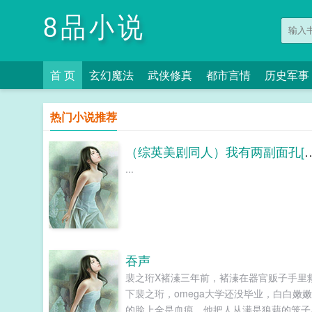
8品小说
首 页
玄幻魔法
武侠修真
都市言情
历史军事
热门小说推荐
（综英美剧同人）我有两副面
...
吞声
裴之珩X褚溱三年前，褚溱在器官贩子手里
下裴之珩，omega大学还没毕业，白白嫩
的脸上全是血痕。他把人从满是狼藉的笼子