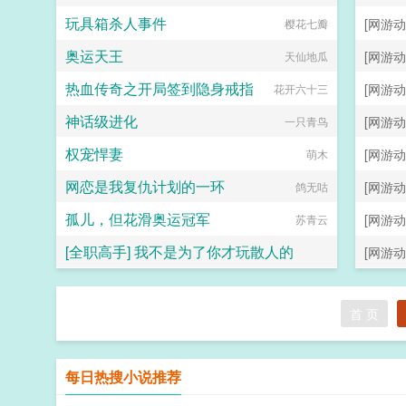
玩具箱杀人事件
[网游动
樱花七瓣
奥运天王
[网游动
天仙地瓜
热血传奇之开局签到隐身戒指
[网游动
花开六十三
神话级进化
[网游动
一只青鸟
权宠悍妻
[网游动
萌木
网恋是我复仇计划的一环
[网游动
鸽无咕
孤儿，但花滑奥运冠军
[网游动
苏青云
[全职高手] 我不是为了你才玩散人的
[网游动
狐生九影
首 页
每日热搜小说推荐