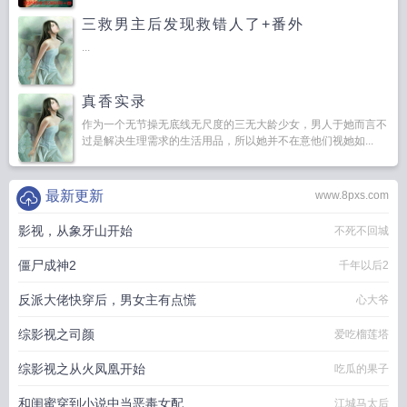
三救男主后发现救错人了+番外
...
真香实录
作为一个无节操无底线无尺度的三无大龄少女，男人于她而言不
过是解决生理需求的生活用品，所以她并不在意他们视她如...
最新更新
www.8pxs.com
影视，从象牙山开始
不死不回城
僵尸成神2
千年以后2
反派大佬快穿后，男女主有点慌
心大爷
综影视之司颜
爱吃榴莲塔
综影视之从火凤凰开始
吃瓜的果子
和闺蜜穿到小说中当恶毒女配
江城马太后