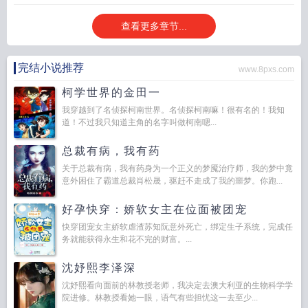
查看更多章节...
完结小说推荐
www.8pxs.com
柯学世界的金田一
我穿越到了名侦探柯南世界。名侦探柯南嘛！很有名的！我知
道！不过我只知道主角的名字叫做柯南嗯...
总裁有病，我有药
关于总裁有病，我有药身为一个正义的梦魇治疗师，我的梦中竟
意外困住了霸道总裁肖松晟，驱赶不走成了我的噩梦。你跑...
好孕快穿：娇软女主在位面被团宠
快穿团宠女主娇软虐渣苏知阮意外死亡，绑定生子系统，完成任
务就能获得永生和花不完的财富。...
沈妤熙李泽深
沈妤熙看向面前的林教授老师，我决定去澳大利亚的生物科学学
院进修。林教授看她一眼，语气有些担忧这一去至少...