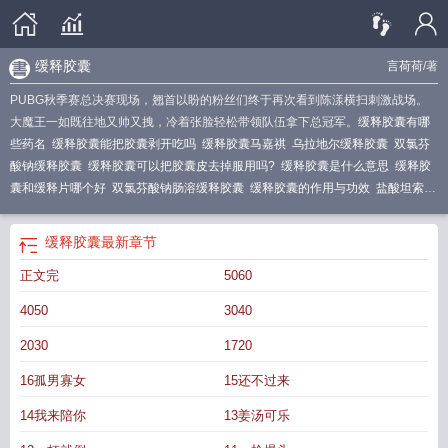
缓释胶囊
言荷荷
/著
PUBG秋季赛总决赛现场，翘首以盼的粉丝们终于再次看到陈漾横扫刺激战场。
大魔王一如既往地又帅又拽，冷着张脸轻松带领队伍拿下总冠军。
缓释胶囊有哪
些药名
缓释胶囊能把胶囊剥开吃吗
缓释胶囊马嘉祺
乌拉地尔缓释胶囊
双氯芬
酸钠缓释胶囊
缓释胶囊可以把胶囊皮去掉服用吗?
缓释胶囊是什么意思
缓释胶
囊和缓释片哪个好
双氯芬酸钠肠溶缓释胶囊
缓释胶囊的作用与功效
盐酸坦索罗
辛缓释胶囊
缓释胶囊是止疼药吗
富马酸依美斯汀缓释胶囊
缓释胶囊言荷荷
哈
乐盐酸坦索罗辛缓释胶囊
诺福丁双氯芬酸钠肠溶缓释胶囊
布洛芬缓释胶囊
缓释
缓释胶囊
最新章节
胶囊饭前吃还是饭后吃
缓释胶囊by言荷荷全文免费阅读
缓释胶囊by言荷荷
复方
正文完
5060
盐酸伪麻黄碱缓释胶囊
布洛芬缓释胶囊的作用
缓释胶囊多久生效
单硝酸异山梨
酯缓释胶囊
缓释胶囊和胶囊的区别
缓释胶囊的缓释是什么意思
感康布洛芬缓释
4050
3040
胶囊
布洛芬缓释胶囊的功效与作用
2030
1720
16孤男寡女
15还不过来
14我来陪你
13姜汤可乐