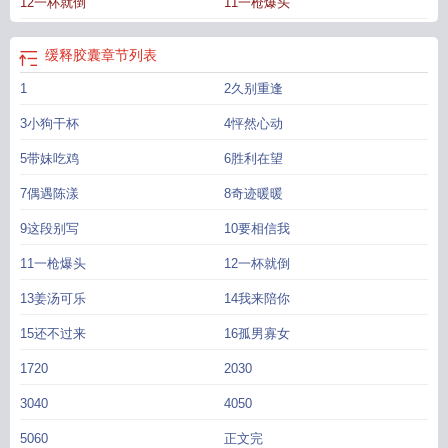
12一杯就倒
11一枪爆头
缓释胶囊
章节列表
1
2久别重逢
3小狗干杯
4怦然心动
5带妹吃鸡
6胜利在望
7偶遇陈漾
8奇迹暖暖
9这段别写
10要相信我
11一枪爆头
12一杯就倒
13姜汤可乐
14我来陪你
15还不过来
16孤男寡女
1720
2030
3040
4050
5060
正文完