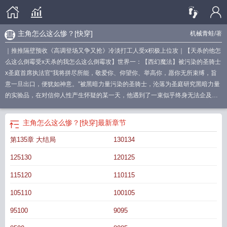
主角怎么这么惨？[快穿]
机械青蛙
/著
｜推推隔壁预收《高调登场又争又抢》冷淡打工人受x积极上位攻｜【天杀的他怎
么这么倒霉受x天杀的我怎么这么倒霉攻】世界一：【西幻魔法】被污染的圣骑士
x圣庭首席执法官“我将拼尽所能，敬爱你、仰望你、举高你，愿你无所束缚，旨
意一旦出口，便犹如神意。”被黑暗力量污染的圣骑士，沦落为圣庭研究黑暗力量
的实验品，在对信仰人性产生怀疑的某一天，他遇到了一束似乎终身无法企及的
光世界二：【民国灵异】恶鬼x留洋归来的二少爷“想吃了你，又舍不得。”谢寒声
以为单家的都是一群死不足惜的垃圾，存在的唯一意义就是等他脱离禁锢以后成
主角怎么这么惨？[快穿]
最新章节
为他的养料。他的恨意太扭曲太鲜明，食欲只是依从于恨。可当他看见那个留洋
第135章 大结局
130134
回来的小少爷时，一种罕见的渴望却从空洞的灵魂中荡漾而出。好饿，好饿……
【世界三】现代背景双重人格跟踪狂x大富豪单议秋某天发现，自己好像被人跟踪
125130
120125
了。跟踪他的人不图钱不害命，完全将跟踪当成了值得一生钻研的事业。出于对
这种高贵精神的敬佩，单议秋决定给予跟踪狂一些经济补助。简称包养。【世界
115120
110115
四】未来架空被洗脑的杀手卧底x幕后大佬前几天的一夜情对象，是这次的任务目
105110
100105
标。谢寒声万万没想到这种事能让自己碰上。在别的宿主系统因为空间崩溃忙得
头脚倒悬痛不欲生的时候，新人宿主单议秋正摩拳擦掌，准备开启自己的第一次
95100
9095
任务。辅助系统9653对他的要求只有一个——别搞死自己，也别搞死主角。单议