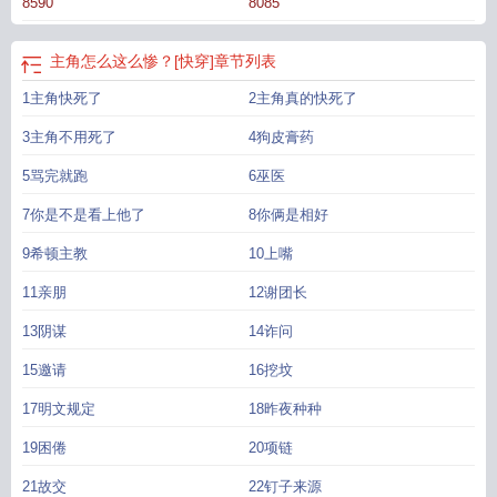
8590
8085
秋牢记在心。而进入任务世界以后，单议秋发现自己活的很好，就是主角不好，
很不好。看着深陷困境挣扎求生的主角，单议秋发表评论：“我总觉得他会死。”
9653：[快救救他求你了]于是主角不必再用强了，因为他的强来了！
主角怎么这
主角怎么这么惨？[快穿]
章节列表
么惨?[快穿
1主角快死了
2主角真的快死了
3主角不用死了
4狗皮膏药
5骂完就跑
6巫医
7你是不是看上他了
8你俩是相好
9希顿主教
10上嘴
11亲朋
12谢团长
13阴谋
14诈问
15邀请
16挖坟
17明文规定
18昨夜种种
19困倦
20项链
21故交
22钉子来源