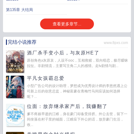
第135章 大结局
查看更多章节...
完结小说推荐
www.8pxs.com
酒厂杀手变小后，与灰原HE了
原创角色x灰原哀，人设不ooc，互相救赎，双向暗恋，极尽暧昧
拉扯。非剧情流，主要写主角二人的感情。走tv剧情与剧...
平凡女孩霸总爱
小型广告公司的设计助理，梦想成为优秀设计师的李悠然遇上公
司新上任的创意总监，神秘富豪在青梅竹马间应该如何选择
呢？...
位面：放弃继承家产后，我赚翻了
爹不疼娘早逝的江睢，身在豪门却备受排挤。外公去世，留下一
间坐落在村子里的铺面，江睢应下外公的话，放弃豪门生活，
收...