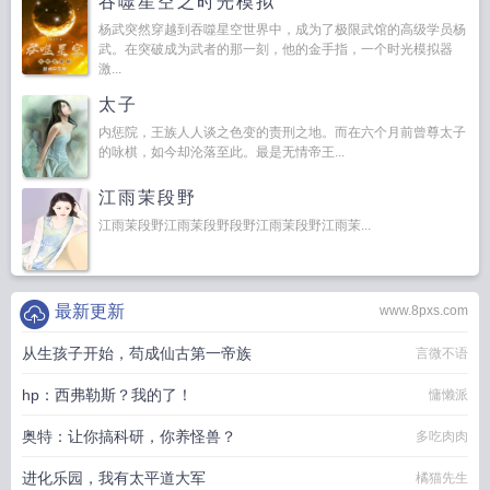
吞噬星空之时光模拟
杨武突然穿越到吞噬星空世界中，成为了极限武馆的高级学员杨
武。在突破成为武者的那一刻，他的金手指，一个时光模拟器
激...
太子
内惩院，王族人人谈之色变的责刑之地。而在六个月前曾尊太子
的咏棋，如今却沦落至此。最是无情帝王...
江雨茉段野
江雨茉段野江雨茉段野段野江雨茉段野江雨茉...
最新更新
www.8pxs.com
从生孩子开始，苟成仙古第一帝族
言微不语
hp：西弗勒斯？我的了！
慵懒派
奥特：让你搞科研，你养怪兽？
多吃肉肉
进化乐园，我有太平道大军
橘猫先生