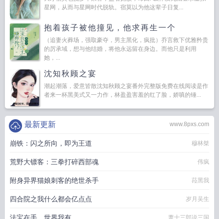
星网，从而与星网时代脱轨。宿莫以为他这辈子日复...
抱着孩子被他撞见，他求再生一个
（追妻火葬场，强取豪夺，男主黑化，疯批）乔言救下优雅矜贵
的厉承域，想与他结婚，将他永远留在身边。而他只是利用
她，...
沈知秋顾之宴
潮起潮落，爱意皆散沈知秋顾之宴番外完整版免费在线阅读是作
者来一杯黑美式又一力作，林盈盈害羞的红了脸，娇嗔的锤...
最新更新
www.8pxs.com
崩铁：闪之所向，即为王道
穆林桀
荒野大镖客：三拳打碎西部魂
伟疯
附身异界猫娘刺客的绝世杀手
菈黑我
四合院之我什么都会亿点点
岁月吴生
法宝在手，世界我有
萧十三郎说三国