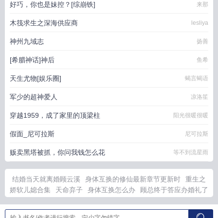
好巧，你也是妹控？[综崩铁]
来那
木筏求生之深海供应商
lesliya
神州九域志
扬善
[希腊神话]神后
鱼希
天生尤物[娱乐圈]
蝎言蝎语
军少的超神爱人
凉洛笙
穿越1959，成了家里的顶梁柱
阳光很暖很暖
假面_尼可拉斯
尼可拉斯
贩卖黑塔被抓，你问我钱怎么花
等不到流星雨
结婚当天就离婚顾云溪
身体互换的修仙最新章节更新时
重生之
娇软儿媳合集
天命弃子
身体互换怎么办
顾总终于答应办婚礼了
免费
碧蓝航线牛头人结局解析
草头香图片
童养夫的烦恼by长
风佩水在线阅读
重生之甜美娇媳
碧蓝航线live2d安克雷奇
猫和