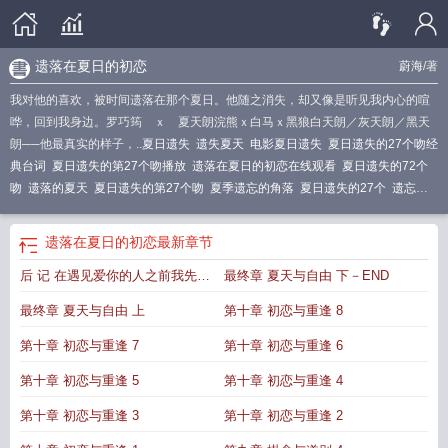
遗落在夏日的初恋
蔚海
/著
我对他的喜欢，被时间遗落在那个夏日。他随之消失，却又像是听见我内心的喧
哗，回到我身边。罗巧筠 ｘ 夏天朗浣熊ｘ白马ｘ黑狼白天朗／灰天朗／黑天
朗──他最真实的样子，..
夏日遗失
遗失夏天
电影夏日遗失
夏日遗失的27个吻经
典台词
夏日遗失的第27个吻播放
遗落在夏日的初恋在线观看
夏日遗失的72个
吻
遗落的夏天
夏日遗失的第27个吻
夏季遗忘的角落
夏日遗失的27个
遗忘在
夏季乔熙娅
夏日遗失的27个吻 电影
遗落夏日文轩
被遗落的夏天
遗落在夏日的
往事作文
遗落在夏日的往事作文800
电影夏日遗失的第27
遗落夏日
夏日遗失
遗落在夏日的初恋
最新章节
的
遗落在夏日的往事六百字记叙文
遗落在夏日的往事
遗落在夏天的往事作
后 记 在遇见爱你的人之前我先来
最终章 夏天与自由 下－END
文
夏日遗失的第27个吻电影
夏日遗失的27个吻
遗落在夏日的旧时光
爱你
最终章 夏天与自由 上
第十章 初恋与重逢 8
第十章 初恋与重逢 7
第十章 初恋与重逢 6
第十章 初恋与重逢 5
第十章 初恋与重逢 4
第十章 初恋与重逢 3
第十章 初恋与重逢 2