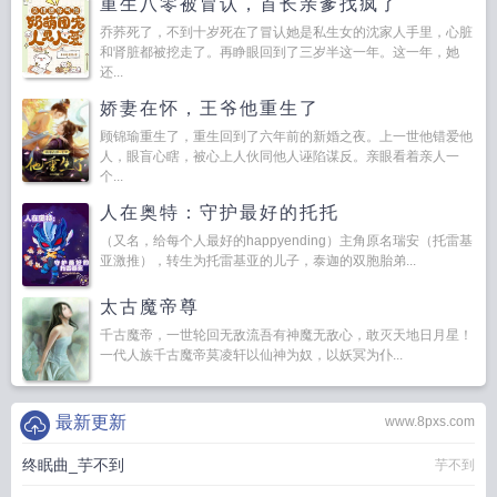
重生八零被冒认，首长亲爹找疯了
乔荞死了，不到十岁死在了冒认她是私生女的沈家人手里，心脏
和肾脏都被挖走了。再睁眼回到了三岁半这一年。这一年，她
还...
娇妻在怀，王爷他重生了
顾锦瑜重生了，重生回到了六年前的新婚之夜。上一世他错爱他
人，眼盲心瞎，被心上人伙同他人诬陷谋反。亲眼看着亲人一
个...
人在奥特：守护最好的托托
（又名，给每个人最好的happyending）主角原名瑞安（托雷基
亚激推），转生为托雷基亚的儿子，泰迦的双胞胎弟...
太古魔帝尊
千古魔帝，一世轮回无敌流吾有神魔无敌心，敢灭天地日月星！
一代人族千古魔帝莫凌轩以仙神为奴，以妖冥为仆...
最新更新
www.8pxs.com
终眠曲_芋不到
芋不到