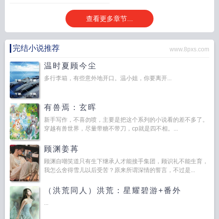
刀，直直朝她望来。 她素来胆小，只这一眼，便吓得魂不守舍，连日高热不
查看更多章节...
退。 - 奈何君命如山，圣旨既下，断无反悔之理。 父亲不过是个六品
工部郎中，官微言轻，她怎敢因一己私念，连累疼她入骨的父母家人。 万般
无奈之下，她忐忑不安嫁了过去。 - 所幸，那人倒也如传闻一般，对女色
完结小说推荐
www.8pxs.com
极为冷淡。 新婚之夜，他只在榻上躺了一夜，天未亮，便应诏出征。 这
一走，便是三年。 叶晚楹落得清静自在。 公婆喜爱，多有纵容，叶晚楹
温时夏顾今尘
被惯的，时常忘了自己是英国公府的儿媳，总以为是他们二老的亲生女
多行李箱，有些意外地开口。温小姐，你要离开...
儿。 - 正得意忘形之际，那三年不见的夫君打了胜仗，回来了。 重逢
那晚，那煞气更重，越发魁梧的男人向她走来。 叶晚楹大梦初醒，哆嗦着
道：“我、我要和离……”*先婚后爱/1v1/双初恋/he/甜文
小樵女的乱世求生日常
小
有兽焉：玄晖
樵女乱世求生日常叶云遥
小樵女乱世求生免费
乱世孤女求生日常
小樵女乱世求
新手写作，不喜勿喷，主要是把这个系列的小说看的差不多了。
生日常免费阅读
小樵女乱世求生笔趣阁无弹窗最新章
小樵女乱世求生日常吾
穿越有兽世界，尽量带糖不带刀，cp就是四不相。...
彩
小樵女乱世求生日常by吾彩完结
小樵女乱世求生日常全文
小樵女乱世求生免
顾渊姜苒
费阅读
小樵女乱世求生日常TXT百度
小樵女乱世求生日常全文免费阅读
小樵女
乱世求生日常TXT免费
小樵女乱世求生日常百度
小樵女乱世孤女苟命日常
顾渊自嘲笑道只有生下继承人才能接手集团，顾识礼不能生育，
我怎么舍得雪儿以后受苦？原来所谓深情的誓言，不过是...
（洪荒同人）洪荒：星耀碧游+番外
...