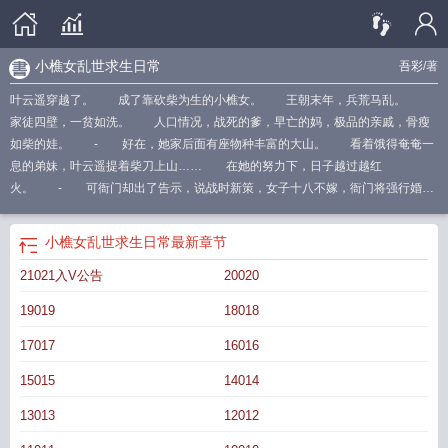
小樵女乱世求生日常
吾彩
/著
叶云遥穿越了。 成了靠砍柴为生的小樵女。 王朝末年，兵荒马乱。
家徒四壁，一贫如洗。 人口情况，战死的爹，早亡的妈，极品的亲戚，骨瘦
如柴的娃。 - 好在，她家后面有座物种丰富的大山。 看着饿得奄奄一
息的弟妹，叶云遥提着柴刀上山…… 在她的努力下，日子越过越红
火。 - 可衙门却出了告示，说战时新策，女子十八不嫁，衙门将强行婚
配。 叔伯们上门，说让她安心出嫁，弟妹和财产，他们会尽心照管。 叶
云遥挥刀就砍：滚！ - 赶走心怀不轨的亲戚，叶云遥问刚刚给她递刀的
小樵女乱世求生日常
最新章节
男人：“搭伙过日子怎样？” 面容清俊的文弱书生垂眸：“你救了我的命，我愿
21021入V公告
20020
跟着你一辈子。” 成了亲，日子暂时安稳下来。 - 直到那天，她带着弟
妹从山上回来，远远就见家中有两伙人正激烈打斗。 她那手无缚鸡之力，胆
19019
18018
小如豆的上门女婿，此刻竟风轻云淡，背着双手在门前观战。 直到一个黑衣
壮汉一刀劈烂了她新买回来的水缸，他才如鬼魅一般闪身过去，直接掐着那人的
17017
16016
脖子，将他重重砸在那水缸碎片之上……*美食/种田/温馨/发家/养娃/权谋*1v1/双
15015
14014
初恋/he/甜文/爽文（文案时间2025年6月8日已截屏存档）-----------------------《反
派原配的流放日常》： 何青冉穿书了。 成了书中反派谢鹤寻的炮灰元
13013
12012
配。 书里，大婚当日，谢鹤寻便被冠上谋逆大罪，直接打入天牢。 原身