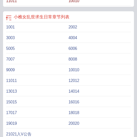
11011
10010
不想去流放，以王妃身份，在那份谋逆证词上签字画押，以此换得赦免。 可
怎料，谢鹤寻踏上流放之路的那日，她的亲生父亲，竟以保全阖家荣誉为由，下
令活活将她勒死…… --- 穿来之际，何青冉手上沾满朱砂，正要按下
小樵女乱世求生日常
章节列表
去。 不远处，满身血污的谢鹤寻，正目若寒潭地看着她。 何青冉一个激
1001
2002
灵，连忙抬手。 回家就是个死，还不如先跟着他一起去流放。 她毫不犹
豫，抓起已经签好名字的证词，撕得粉碎。 随后来到谢鹤寻身边，眼含热
3003
4004
泪：“夫君，一日夫妻百日恩，我便是死，也绝不做那背信弃义的卑劣小人。”
谢鹤寻静静看着她，许久，终于缓缓点头。 见他信了，何青冉放下心来，打
5005
6006
算到了流放之地，再慢慢寻机脱身。 只是没想到，这一去，就再没能脱得了
7007
8008
身。 反倒在数年之后，又跟着他原路返回了京城，只不过不再是狼狈落魄的
戴罪流人，而是万民敬仰的皇后之尊。*1v1/甜文/双初恋/he-------------------《高嫁
9009
10010
三年后》： 叶晚楹，工部郎中家最小的女儿，生得花容月貌，性情娇憨可
11011
12012
人。 一次宫宴上，陛下一时兴起，亲口将她指婚于符君珩。 - 符君
珩，皇后亲侄，太子表弟，其父英国公更有从龙之功，家世显赫至极。 他本
13013
14014
人亦是文韬武略，姿容绝世。 这样的人，本应是京中闺秀梦寐以求的良人，
15015
16016
可却因他身兼提举皇城司一职，各家贵女纷纷退避三舍。 - 身为皇城司最
高长官，符君珩是天子心腹，京畿鹰犬，凡陛下不便亲自动手的阴私事，棘手
17017
18018
事，多经他手处置。 京中流言纷纷，说他嗜血狠戾，手段酷烈，手上人命不
知凡几。 还说他为了逼供，曾亲手把人给扒皮抽筋，还时常把人脑袋割下来
19019
20020
当球踢…… - 叶晚楹自然也听过这些流言。 领旨过后，她壮着胆子偷
21021入V公告
看了那人一眼。 就见他一身沉沉肃杀之气，面色冷若冰霜，一双眸子寒厉如