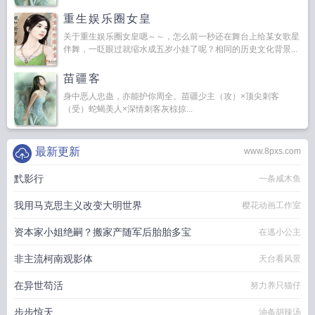
重生娱乐圈女皇
关于重生娱乐圈女皇嗯～～，怎么前一秒还在舞台上给某女歌星
伴舞，一眨眼过就缩水成五岁小娃了呢？相同的历史文化背景...
苗疆客
身中恶人忠蛊，亦能护你周全。苗疆少主（攻）×顶尖刺客
（受）蛇蝎美人×深情刺客灰椋掠...
最新更新
www.8pxs.com
黓影行
一条咸木鱼
我用马克思主义改变大明世界
樱花动画工作室
资本家小姐绝嗣？搬家产随军后胎胎多宝
在逃小公主
非主流柯南观影体
天台看风景
在异世苟活
努力养只猫仔
步步惊天
油条胡辣汤