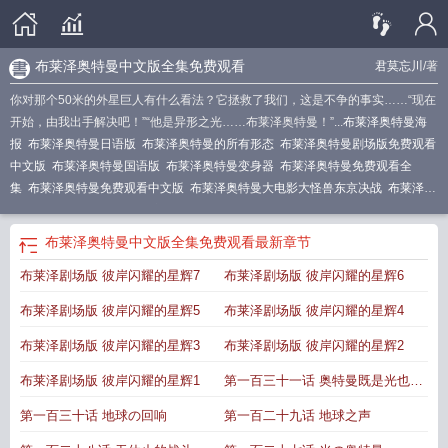
布莱泽奥特曼中文版全集免费观看
君莫忘川
/著
你对那个50米的外星巨人有什么看法？它拯救了我们，这是不争的事实……“现在
开始，由我出手解决吧！”“他是异形之光……布莱泽奥特曼！”...
布莱泽奥特曼海
报
布莱泽奥特曼日语版
布莱泽奥特曼的所有形态
布莱泽奥特曼剧场版免费观看
中文版
布莱泽奥特曼国语版
布莱泽奥特曼变身器
布莱泽奥特曼免费观看全
集
布莱泽奥特曼免费观看中文版
布莱泽奥特曼大电影大怪兽东京决战
布莱泽奥
特曼怪兽
布莱泽奥特曼豆瓣
布莱泽奥特曼图片
布莱泽奥特曼人间体叫什么名
字
布莱泽奥特曼简笔画
布莱泽奥特曼在线观看
布莱泽奥特曼法德兰装甲
布莱
布莱泽奥特曼中文版全集免费观看
最新章节
泽奥特曼免费观看
布莱泽奥特曼在线播放
布莱泽奥特曼帅气图片
布莱泽奥特曼
布莱泽剧场版 彼岸闪耀的星辉7
布莱泽剧场版 彼岸闪耀的星辉6
全集免费观看中文版
布莱泽奥特曼中文舞台剧登陆
布莱泽奥特曼日配版
布莱泽
奥特曼有几种形态
布莱泽奥特曼第4集
布莱泽奥特曼樱花动漫
布莱泽奥特曼中
布莱泽剧场版 彼岸闪耀的星辉5
布莱泽剧场版 彼岸闪耀的星辉4
文舞台剧将上演
布莱泽奥特曼最终boss
布莱泽奥特曼樱花动漫免费观看
布莱泽
奥特曼大怪兽东京决战
布莱泽奥特曼在线观看樱花动漫
布莱泽奥特曼日语版免
布莱泽剧场版 彼岸闪耀的星辉3
布莱泽剧场版 彼岸闪耀的星辉2
费观看全集
布莱泽奥特曼终极形态
布莱泽奥特曼普通话
布莱泽奥特曼中文版全
布莱泽剧场版 彼岸闪耀的星辉1
第一百三十一话 奥特曼既是光也是
集免费观看
布莱泽奥特曼全集免费观看日语
布莱泽奥特曼法多兰装甲
布莱泽奥
特曼片尾曲守护之光
布莱泽奥特曼在线观看普通话版
布莱泽奥特曼日语版免费
人类
第一百三十话 地球の回响
第一百二十九话 地球之声
观看高清
布莱泽奥特曼在线观看日语
布莱泽奥特曼免费观看普通话版
布莱泽奥