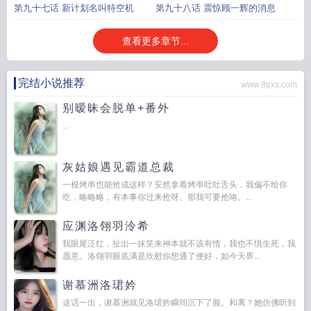
第九十七话 新计划名叫特空机
第九十八话 震惊顾一辉的消息
查看更多章节...
完结小说推荐
www.8pxs.com
别暧昧会脱单+番外
...
灰姑娘遇见霸道总裁
一根烤串也能抢成这样？安然拿着烤串吐吐舌头，我偏不给你
吃，略略略，有本事你过来抢呀。那我可要抢咯。...
应渊洛翎羽泠希
我眼尾泛红，扯出一抹笑来神本就不该有情，我也不惧生死，我
愿意。洛翎羽眼底满是欣慰你想通了便好，如今天界...
谢慕洲洛珺妗
这话一出，谢慕洲就见洛珺妗瞬间沉下了脸。和离？她仿佛听到