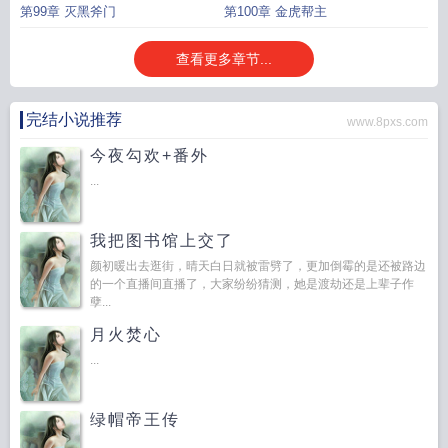
第99章 灭黑斧门
第100章 金虎帮主
查看更多章节...
完结小说推荐
www.8pxs.com
今夜勾欢+番外
...
我把图书馆上交了
颜初暖出去逛街，晴天白日就被雷劈了，更加倒霉的是还被路边
的一个直播间直播了，大家纷纷猜测，她是渡劫还是上辈子作
孽...
月火焚心
...
绿帽帝王传
...