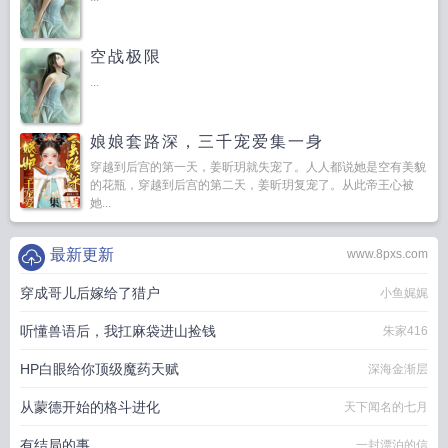
空战极限
...
娘娘套路深，三千宠爱集一身
穿越到后宫的第一天，姜昕玥就失宠了。人人都说她是空有美貌
的花瓶，穿越到后宫的第二天，姜昕玥复宠了。从此帝王心被
她...
最新更新
www.8pxs.com
穿成哥儿后嫁给了猎户
小鱼娓娓
听懂兽语后，我扛麻袋进山捡钱
朱家416
HP白眼给你顶级魔药天赋
深海金渐层
从蒙德开始的格斗进化
天下闻名的七月
有结局的事
一封漂泊的信