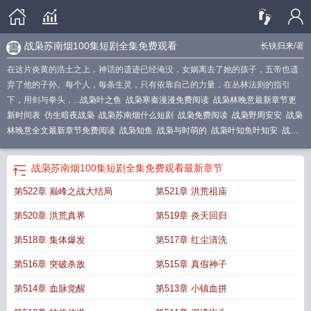
战枭苏南烟100集短剧全集免费观看
长铗归来
/著
在这片炎黄的浩土之上，神话的遗迹已经淹没，女娲离去了她的孩子，五帝也遗
弃了他的子孙。每个人，每条生灵，只有依靠自己的力量，在丛林法则的指引
下，用剑与拳头，...
战枭叶之鱼
战枭寒秦漫漫免费阅读
战枭林晚意最新章节更
新时间表
仿生暗夜战枭
战枭苏南烟什么短剧
战枭免费阅读
战枭野周安安
战枭
林晚意全文最新章节免费阅读
战枭知鱼
战枭与时萌的
战枭叶知鱼叶知安
战枭
战司夜
战枭林晚意全文免费无弹窗
战枭林晚意结局
战枭城江云媚
战枭战司夜
短剧
战枭叶菀秋
战枭叶知鱼
谢知柠陆战枭
战枭林晚意
战枭苏南烟短剧
出狱
战枭苏南烟100集短剧全集免费观看
最新章节
后闪婚了总统大人战枭
战枭战司夜双胞胎叫什么名字
战枭霆免费阅读
战枭边关
第522章 巅峰之战大结局
第521章 洪荒祖庙
飞将免费阅读
战枭寒秦漫漫免费阅读全文
战枭雄
战枭苏南烟100集短剧全集免
费观看
战枭边关飞将 小白不吃糖
战枭在唐
战枭边关飞将
第520章 洪荒真界
第519章 炎天回归
第518章 集体爆发
第517章 红尘清洗
第516章 突破杀敌
第515章 真假神子
第514章 血脉觉醒
第513章 小镇血拼