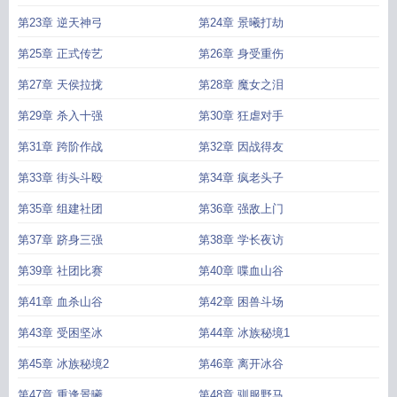
第23章 逆天神弓
第24章 景曦打劫
第25章 正式传艺
第26章 身受重伤
第27章 天侯拉拢
第28章 魔女之泪
第29章 杀入十强
第30章 狂虐对手
第31章 跨阶作战
第32章 因战得友
第33章 街头斗殴
第34章 疯老头子
第35章 组建社团
第36章 强敌上门
第37章 跻身三强
第38章 学长夜访
第39章 社团比赛
第40章 喋血山谷
第41章 血杀山谷
第42章 困兽斗场
第43章 受困坚冰
第44章 冰族秘境1
第45章 冰族秘境2
第46章 离开冰谷
第47章 重逢景曦
第48章 驯服野马