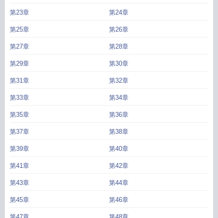
第23章
第24章
第25章
第26章
第27章
第28章
第29章
第30章
第31章
第32章
第33章
第34章
第35章
第36章
第37章
第38章
第39章
第40章
第41章
第42章
第43章
第44章
第45章
第46章
第47章
第48章