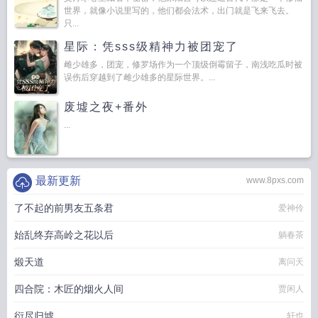
世界，就像小说里写的，他们都会法术，出门就是飞来飞去。
只...
星际：凭sss级精神力被团宠了
雌少雄多，团宠，修罗场作为一个顶级倒霉留子，南浅吃瓜时被
误伤后穿越到了雌少雄多的星际世界。...
废墟之夜+番外
...
最新更新
www.8pxs.com
了不起的前男友五条君
爱神伶
始乱终弃高岭之花以后
躺春茶
煅天道
离问天
四合院：木匠的烟火人间
贾闲人
衍尽归墟
轩也