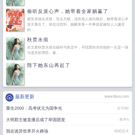
偷听反派心声，她带着全家躺赢了
被至亲抽去灵脉，毁去天赋，送给他人做玩物后，她带着读心术
逆天重生了。谁也没想到，她醒来第一件事就是嫁给人人嫌弃
的...
秋焚永痕
全文案秋焚永痕在破碎与执念中，寻找爱的永恒他的一生是一场
与遗弃的博弈。被...
陛下她东山再起了
...
最新更新
www.8pxs.com
重生2000：高考状元为国争光
折耳根i
大明郡主被直播后成了举国团宠
希声A
我在诡异世界开火葬场
昭昭若木