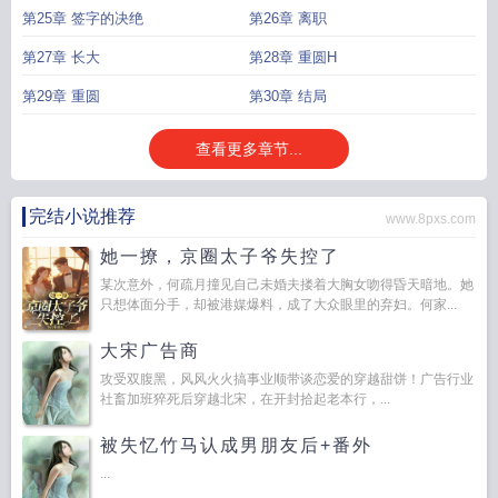
第25章 签字的决绝
第26章 离职
第27章 长大
第28章 重圆H
第29章 重圆
第30章 结局
查看更多章节...
完结小说推荐
www.8pxs.com
她一撩，京圈太子爷失控了
某次意外，何疏月撞见自己未婚夫搂着大胸女吻得昏天暗地。她
只想体面分手，却被港媒爆料，成了大众眼里的弃妇。何家...
大宋广告商
攻受双腹黑，风风火火搞事业顺带谈恋爱的穿越甜饼！广告行业
社畜加班猝死后穿越北宋，在开封拾起老本行，...
被失忆竹马认成男朋友后+番外
...