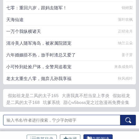
七零：重回六岁，跟妈去随军！
锦鲤梨
天海仙途
落叶吹枫
一万个我纵横诸天
正经沧月
清冷美人随军海岛，被家属院团宠
纳兰云朵
六年婚姻捂不热，放手时渣总又爱了
姜子芽
小可怜到处捡尸体，全警局追着宠
来条咸鱼吗
老太太重生八零，抛弃儿孙我享福
秋风残叶
假如祖龙是二凤的太子165
大唐我真不想当皇上李炎
假如祖龙
是二凤的太子168
坑爹系统
甜心v5boss宠之过急漫画免费全集
大唐我真的不想当皇上
左右为男np
鬼灭之刃唱红莲华
镇南王
的结局
镇南王相当于现在的什么官
甜心宠坏爆火短剧
大唐我真
的没想当神仙
狂徒下山爆火短剧
狂徒下山绝色未婚妻怎么就软
娇了短剧
原来是镇南王来了
我在鬼灭死不了一点
夜墨琛沈月
裴照芙蓉免费阅读
妖夫在线
左右为男by陆衍全文免费阅读笔趣