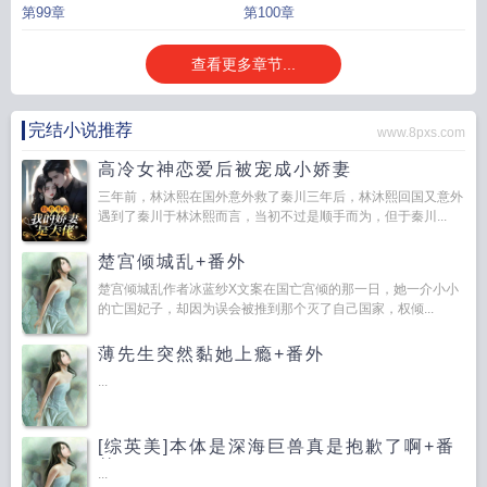
第99章
第100章
查看更多章节...
完结小说推荐
www.8pxs.com
高冷女神恋爱后被宠成小娇妻
三年前，林沐熙在国外意外救了秦川三年后，林沐熙回国又意外
遇到了秦川于林沐熙而言，当初不过是顺手而为，但于秦川...
楚宫倾城乱+番外
楚宫倾城乱作者冰蓝纱X文案在国亡宫倾的那一日，她一介小小
的亡国妃子，却因为误会被推到那个灭了自己国家，权倾...
薄先生突然黏她上瘾+番外
...
[综英美]本体是深海巨兽真是抱歉了啊+番
外
...