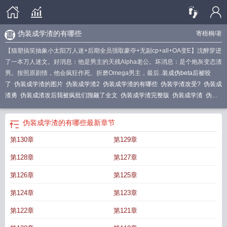
伪装成学渣的有哪些
寄梧桐
/著
【猫塑搞笑抽象小太阳万人迷+后期全员强取豪夺+无副cp+all+OA变E】沈醉穿进
了一本万人迷文。好消息：他是男主的天残Alpha老公。坏消息：是个炮灰变态渣
男。按照原剧情，他会疯狂作死、折磨Omega男主，最后..
装成伪beta后被咬
了
伪装成学渣的图片
伪装成学渣2
伪装成学渣的有哪些
伪装学渣攻受?
伪装成
渣勇
伪装成渣攻后我被疯批们觊觎了全文
伪装成学渣完整版
伪装成学渣
伪装
成渣勇的我
伪装成受吐槽
伪装成学渣漫画免费
受伪装成学渣
伪装成学渣的漫
画头像
伪装学渣头像
伪装成学渣电子版
伪装成学渣漫画
伪装成受好看吗
伪装
伪装成学渣的有哪些
最新章节
成受txt
伪装成受其实是攻
伪装成学渣动漫
第130章
第129章
第128章
第127章
第126章
第125章
第124章
第123章
第122章
第121章