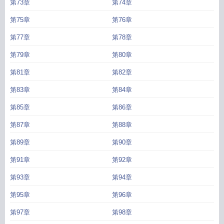
第73章
第74章
第75章
第76章
第77章
第78章
第79章
第80章
第81章
第82章
第83章
第84章
第85章
第86章
第87章
第88章
第89章
第90章
第91章
第92章
第93章
第94章
第95章
第96章
第97章
第98章