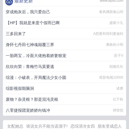
最新更新
www.8pxs.com
穿成炮灰后，我只爱自己
春风拂面春山间
【HP】我就是来度个假而已啊
盛家小九
三多回来了
A想要和得到要做到
身怀七丹田七神魂颠覆三界
勇敢的小明
一胎两宝，冷面大佬抱着娇妻狠宠
苏子V
欣欣向荣：青梅竹马莫要逃
韶殇玖玖
综漫：小破表，开局魔法少女小圆
暗影电视10000
综影视假期脑洞
述磨
废物？杂灵根？那是混沌灵根
亿千秋
八零捷报团宠娇娇向钱冲
肆饺饺
女配她总
谁说女兵不能当该溜子!
恋综清冷女四
朋友变成恋人