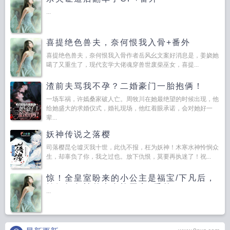
...
喜提绝色兽夫，奈何恨我入骨+番外
喜提绝色兽夫，奈何恨我入骨作者岳风幺文案好消息是，姜娆她
噶了又重生了，现代玄学大佬魂穿兽世废柴巫女，喜提...
渣前夫骂我不孕？二婚豪门一胎抱俩！
一场车祸，许嫣桑家破人亡。周牧川在她最绝望的时候出现，他
给她盛大的求婚仪式，婚礼现场，他红着眼承诺，会对她好一
辈...
妖神传说之落樱
司落樱昆仑墟灭我十世，此仇不报，枉为妖神！木寒水神怜悯众
生，却辜负了你，我之过也。放下仇恨，莫要再执迷了！祝...
惊！全皇室盼来的小公主是福宝/下凡后，
锦鲤奶包被整个皇族团宠+番外
...