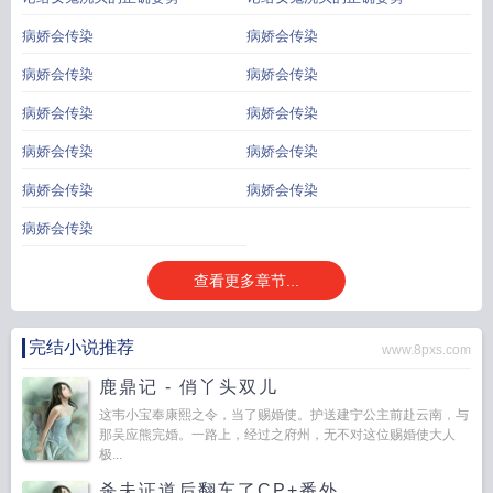
病娇会传染
病娇会传染
病娇会传染
病娇会传染
病娇会传染
病娇会传染
病娇会传染
病娇会传染
病娇会传染
病娇会传染
病娇会传染
查看更多章节...
完结小说推荐
www.8pxs.com
鹿鼎记 - 俏丫头双儿
这韦小宝奉康熙之令，当了赐婚使。护送建宁公主前赴云南，与
那吴应熊完婚。一路上，经过之府州，无不对这位赐婚使大人
极...
杀夫证道后翻车了CP+番外