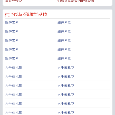
病娇会传染
论给女鬼洗头的正确姿势
的规则
填坑教学视频
填坑是什么意思
填坑怎么玩?
填坑能力是什么意思
填大
坑怎么算
填坑平台
填坑能力怎么锻炼
填坑项目
填坑技巧视频
填坑啥意思
填
坑技术有用吗
填坑是啥
填坑技术
填坑理论
填坑规则
填坑图片
填坑分怎么
填坑技巧视频
章节列表
算
填坑怎么填
填坑的能力
罪行累累
罪行累累
罪行累累
罪行累累
罪行累累
罪行累累
罪行累累
罪行累累
罪行累累
罪行累累
六千葬礼花
六千葬礼花
六千葬礼花
六千葬礼花
六千葬礼花
六千葬礼花
六千葬礼花
六千葬礼花
六千葬礼花
六千葬礼花
六千葬礼花
六千葬礼花