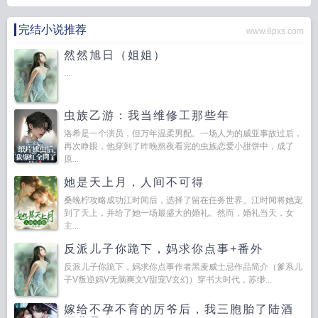
完结小说推荐
www.8pxs.com
然然旭日（姐姐）
...
虫族乙游：我当维修工那些年
洛希是一个演员，但万年温柔男配。一场人为的威亚事故过后，
再次睁眼，他穿到了昨晚熬夜看完的虫族恋爱小甜饼中，成了
原...
她是天上月，人间不可得
桑晚柠攻略成功江时闻后，选择了留在任务世界。江时闻将她宠
到了天上，并给了她一场最盛大的婚礼。然而，婚礼当天，女
主...
反派儿子你跪下，妈求你点事+番外
反派儿子你跪下，妈求你点事作者黑麦威士忌作品简介（爹系儿
子V叛逆妈V无脑爽文V甜宠V玄幻）穿书大时代，苏缈...
嫁给不孕不育的厉爷后，我三胞胎了陆酒