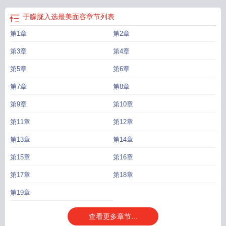
于朦胧入选最美面容
章节列表
第1章
第2章
第3章
第4章
第5章
第6章
第7章
第8章
第9章
第10章
第11章
第12章
第13章
第14章
第15章
第16章
第17章
第18章
第19章
查看更多章节...