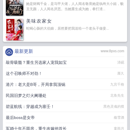
厉北承
她是财阀千金，是马甲大佬，人人闻名敬畏她是纨绔大小姐，貌
丑无颜，人人闻名厌恶。当她重生成为她，拳打渣...
美味农家女
蛇蝎心肠的大伯娘，居然要把我送给一个老头子做妾...
最新更新
www.8pxs.com
敲骨吸髓？重生另选家人宠我如宝
清砚
这个召唤师不对劲！
厘久
港片：老大是B哥，开局拿我顶锅
九宫千格
民国旧梦之灯火阑珊处
北鱼先生
碧蓝航线：穿越成为塞壬！
黑色灵魂的猹
最后boss是女帝
殇雪酒
军婚十年不圆房，重生改嫁他首长
童雨月