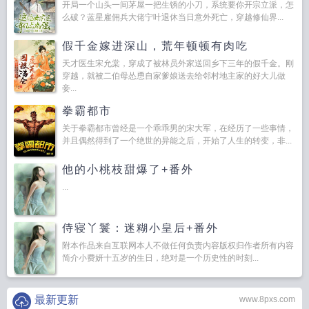
开局一个山头一间茅屋一把生锈的小刀，系统要你开宗立派，怎
么破？蓝星雇佣兵大佬宁叶退休当日意外死亡，穿越修仙界...
假千金嫁进深山，荒年顿顿有肉吃
天才医生宋允棠，穿成了被林员外家送回乡下三年的假千金。刚
穿越，就被二伯母怂恿自家爹娘送去给邻村地主家的好大儿做
妾...
拳霸都市
关于拳霸都市曾经是一个乖乖男的宋大军，在经历了一些事情，
并且偶然得到了一个绝世的异能之后，开始了人生的转变，非...
他的小桃枝甜爆了+番外
...
侍寝丫鬟：迷糊小皇后+番外
附本作品来自互联网本人不做任何负责内容版权归作者所有内容
简介小费妍十五岁的生日，绝对是一个历史性的时刻...
最新更新
www.8pxs.com