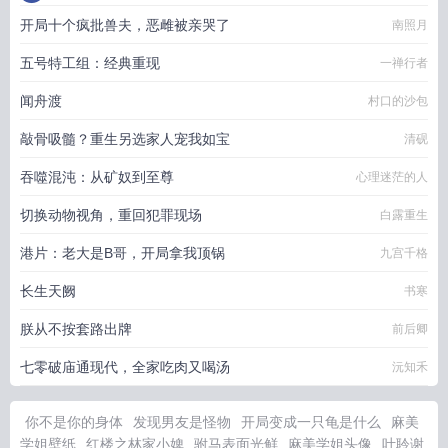
开局十个疯批兽夫，恶雌被亲哭了
南照月
五号特工组：经典重现
一禅行者
闻舟渡
村口的沙包
敲骨吸髓？重生另选家人宠我如宝
清砚
吞噬混沌：从矿奴到至尊
心理迷茫的人
切换动物视角，重回犯罪现场
白露重生
港片：老大是B哥，开局拿我顶锅
九宫千格
长生天阙
书寒
朕从不按套路出牌
前后卿
七零破庙通现代，全家吃肉又喝汤
沅知禾
你不是你的身体
发现男友是怪物
开局变成一只龟是什么
麻美
学姐壁纸
红楼之林家小婢
驸马表面光鲜
麻美学姐头像
叶聆谢