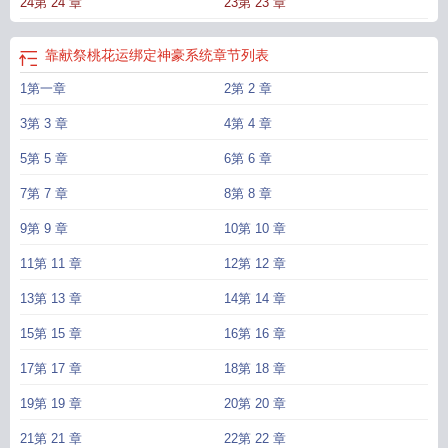
24第 24 章
23第 23 章
公司第二，爱情？爱情值多少美金？直到有一天，也许是老天都看不过去，给他
绑定了一个桃花运系统，不由分说扣他的钱然后送他桃花运如果是正经桃花运也
就算了，江衍勉强还能理解送些男人给他是怎么回事？江衍对这件事起了疑心，
靠献祭桃花运绑定神豪系统
章节列表
通过暗中调查，他锁定了一个叫做程岁的女孩；如果他没猜错，他用钱换来的桃
1第一章
2第 2 章
花运，都是属于这个女孩儿的一开始的江衍：“哪里来的妖怪？眼光还这么差，竟
招惹一些渣男。”后来的江衍：“岁岁今天只花了五十万，是有什么心事吗？”——
3第 3 章
4第 4 章
神豪爽文，日常轻松搞笑流有感情线，文中会出现大量品牌，跟现实可能有差
距，一切为剧情服务哈~
5第 5 章
6第 6 章
7第 7 章
8第 8 章
9第 9 章
10第 10 章
11第 11 章
12第 12 章
13第 13 章
14第 14 章
15第 15 章
16第 16 章
17第 17 章
18第 18 章
19第 19 章
20第 20 章
21第 21 章
22第 22 章