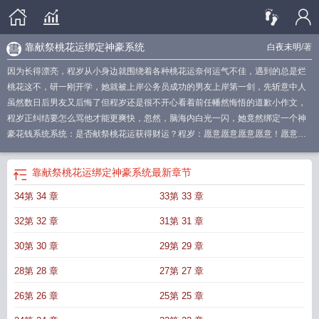
靠献祭桃花运绑定神豪系统
白夜未明
/著
因为长得漂亮，程岁从小身边就围绕着各种桃花运奈何运气不佳，遇到的总是烂
桃花这不，研一刚开学，她就被上岸公务员成功的男友上岸第一剑，先斩意中人
虽然数日后男友又后悔了但程岁还是很不开心看着前任幡然悔悟的道歉小作文，
程岁正纠结要怎么骂他才能更爽快，忽然，脑海内白光一闪，她竟然绑定一个神
豪花钱系统系统：是否献祭桃花运获得财运？程岁：愿意愿意愿意愿意！愿意键
差点儿按烂掉的时候，伴随着一个简单粗暴的拉黑前任，银行卡到账一万元系统
提示，作为任务要求，她必须在一个小时内花完这一万块程岁：这还不简单？于
靠献祭桃花运绑定神豪系统
最新章节
是飞快给自己安排了一个新款苹果手机程岁拿着渣前任换的新手机心里美滋滋的
34第 34 章
33第 33 章
想，一个烂男人换一万块，这买卖就算只能做一笔也值；不成想这天以后，她遇
到的所有桃花运竟然都能在系统那儿换成钱程岁：#觉醒了，猎杀时刻！##都让
32第 32 章
31第 31 章
开，没有男人能阻止我赚钱#—程岁就这样过上了富婆生活，直到钱越来越多，她
好奇问了系统一句：“系统，我献祭的桃花运都去了哪里？”系统第一次喉头哽住：
30第 30 章
29第 29 章
“额……当然是去了缺桃花的人那里。”程岁：？？？二十七岁就跻身华国福布斯排
28第 28 章
27第 27 章
行榜的江衍被誉为华国最值钱的男人，几乎每小时就要进账超过百万美金；作为
人尽皆知的工作狂，江衍平日里最为人所诟病的就是他的感情状况接近三十岁的
26第 26 章
25第 25 章
他竟然从未传过一次绯闻，简直就是一个恋爱绝缘体；在江衍心中，利益第一，