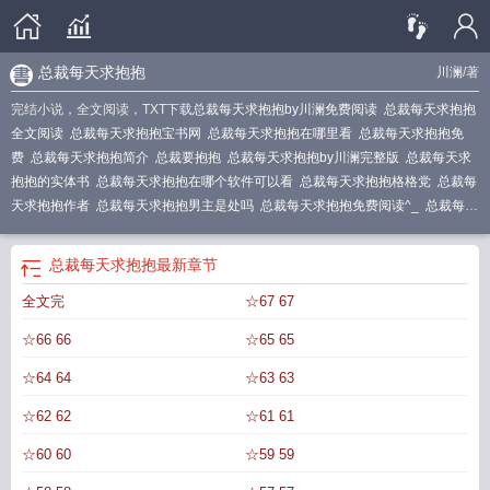
总裁每天求抱抱
川澜
/著
完结小说，全文阅读，TXT下载
总裁每天求抱抱by川澜免费阅读
总裁每天求抱抱
全文阅读
总裁每天求抱抱宝书网
总裁每天求抱抱在哪里看
总裁每天求抱抱免
费
总裁每天求抱抱简介
总裁要抱抱
总裁每天求抱抱by川澜完整版
总裁每天求
抱抱的实体书
总裁每天求抱抱在哪个软件可以看
总裁每天求抱抱格格党
总裁每
天求抱抱作者
总裁每天求抱抱男主是处吗
总裁每天求抱抱免费阅读^_
总裁每天
求抱抱TXT百度
总裁每天求抱抱实体书
总裁每天求抱抱 番外
总裁每天求抱抱完
结了吗?
总裁每天求抱抱 川澜
总裁要抱抱免费阅读全文
总裁每天求抱抱川澜笔
总裁每天求抱抱
最新章节
趣阁
搜索总裁每天求抱抱悲剧
总裁每天求抱抱笔趣阁
总裁每天求抱抱晋江
总
全文完
☆67 67
裁每天求抱抱txt
总裁每天求抱抱好看么
总裁每天求抱抱实体书名字
帮我搜索总
裁整天求抱抱的
☆66 66
☆65 65
☆64 64
☆63 63
☆62 62
☆61 61
☆60 60
☆59 59