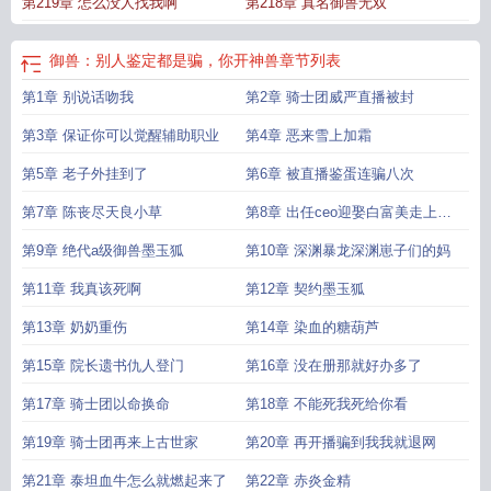
第219章 怎么没人找我啊
第218章 真名御兽无双
御兽：别人鉴定都是骗，你开神兽
章节列表
第1章 别说话吻我
第2章 骑士团威严直播被封
第3章 保证你可以觉醒辅助职业
第4章 恶来雪上加霜
第5章 老子外挂到了
第6章 被直播鉴蛋连骗八次
第7章 陈丧尽天良小草
第8章 出任ceo迎娶白富美走上人
生巅峰
第9章 绝代a级御兽墨玉狐
第10章 深渊暴龙深渊崽子们的妈
第11章 我真该死啊
第12章 契约墨玉狐
第13章 奶奶重伤
第14章 染血的糖葫芦
第15章 院长遗书仇人登门
第16章 没在册那就好办多了
第17章 骑士团以命换命
第18章 不能死我死给你看
第19章 骑士团再来上古世家
第20章 再开播骗到我我就退网
第21章 泰坦血牛怎么就燃起来了
第22章 赤炎金精