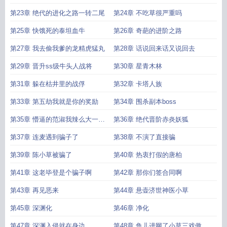
第23章 绝代的进化之路一转二尾
第24章 不吃草很严重吗
第25章 快饿死的泰坦血牛
第26章 奇葩的进阶之路
第27章 我去偷我爹的龙精虎猛丸
第28章 话说回来话又说回去
第29章 晋升ss级牛头人战将
第30章 星青木林
第31章 躲在枯井里的战俘
第32章 卡塔人族
第33章 第五劫我就是你的奖励
第34章 围杀副本boss
第35章 懵逼的范淑我辣么大一个
第36章 绝代晋阶赤炎妖狐
boss呢
第37章 连麦遇到骗子了
第38章 不演了直接骗
第39章 陈小草被骗了
第40章 热衷打假的唐柏
第41章 这老毕登是个骗子啊
第42章 那你们签合同啊
第43章 再见恶来
第44章 悬壶济世神医小草
第45章 深渊化
第46章 净化
第47章 深渊入侵就在身边
第48章 鱼儿进网了小草三戏傲娇