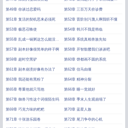
精
第49章 你谈过恋爱吗
第50章 三百万天价诊费
第51章 复活的契机恶来必须死
第52章 晋阶别污蔑人啊我听不懂
第53章 极恶召唤使
第54章 韩川不我是韩临
第55章 乱成一锅粥这怎么能没有
第56章 系统真相兽族先知
地狱的参与
第57章 副本好像很简单的样子啊
第58章 开智骷髅我们谈谈吧
第59章 超时空黑驴
第60章 饼都画不圆的系统
第61章 副本崩溃好像有办法了
第62章 信马由缰
第63章 我还能有黑粉了
第64章 精神分裂
第65章 尊重他就只骂他
第66章 睡一觉就好
第67章 御兽习性这个词很陌生吗
第68章 季末人生观崩塌了
第69章 巧克力味的粑粑
第70章 蓝星人族
第71章 十张游乐园卷
第72章 尾刀争夺的心机