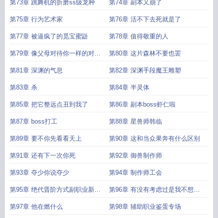
第73章 跳舞机的折磨ss级龙种
第74章 副本又崩了
第75章 行为艺术家
第76章 活不下去死就是了
第77章 被逼疯了的觅宝蜜鼯
第78章 值得敬重的人
第79章 像父母对待你一样的对待
第80章 这片森林不要也罢
它
第81章 深渊的气息
第82章 深渊手段魔王雕塑
第83章 杀
第84章 半灵体
第85章 把它整远点丑到我了
第86章 副本boss虾仁啦
第87章 boss打工
第88章 星兽师韩临
第89章 要不你先看看天上
第90章 这和当众果奔有什么区别
第91章 还有下一次你死
第92章 御兽制作师
第93章 夺少你说夺少
第94章 制作师工会
第95章 绝代晋阶方式副职业新人
第96章 有没有考虑过是我不想见
大赛专属副本
她
第97章 他在燃什么
第98章 辅助职业鉴蛋专场