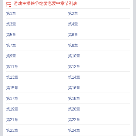
游戏主播峡谷绝赞恋爱中
章节列表
第1章
第2章
第3章
第4章
第5章
第6章
第7章
第8章
第9章
第10章
第11章
第12章
第13章
第14章
第15章
第16章
第17章
第18章
第19章
第20章
第21章
第22章
第23章
第24章