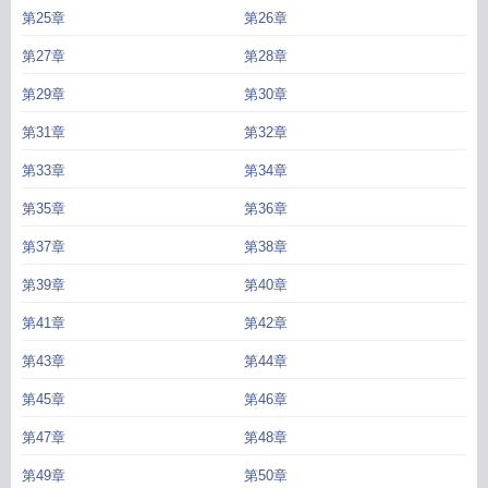
第25章
第26章
第27章
第28章
第29章
第30章
第31章
第32章
第33章
第34章
第35章
第36章
第37章
第38章
第39章
第40章
第41章
第42章
第43章
第44章
第45章
第46章
第47章
第48章
第49章
第50章