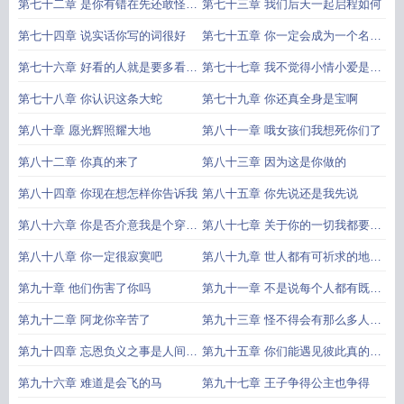
第七十二章 是你有错在先还敢怪我
第七十三章 我们后天一起启程如何
们
第七十四章 说实话你写的词很好
第七十五章 你一定会成为一个名扬
天下的
第七十六章 好看的人就是要多看几
第七十七章 我不觉得小情小爱是陷
眼
阱
第七十八章 你认识这条大蛇
第七十九章 你还真全身是宝啊
第八十章 愿光辉照耀大地
第八十一章 哦女孩们我想死你们了
第八十二章 你真的来了
第八十三章 因为这是你做的
第八十四章 你现在想怎样你告诉我
第八十五章 你先说还是我先说
第八十六章 你是否介意我是个穿越
第八十七章 关于你的一切我都要知
者
道
第八十八章 你一定很寂寞吧
第八十九章 世人都有可祈求的地方
你却
第九十章 他们伤害了你吗
第九十一章 不是说每个人都有既定
的结局
第九十二章 阿龙你辛苦了
第九十三章 怪不得会有那么多人如
此沉迷
第九十四章 忘恩负义之事是人间常
第九十五章 你们能遇见彼此真的很
事
幸运
第九十六章 难道是会飞的马
第九十七章 王子争得公主也争得