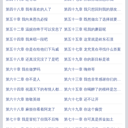
第四十八章 我有喜欢的人了
第四十九章 我只想回到我的朋友身
边
第五十章 我向来恩仇必报
第五十一章 既然做出了选择就要接
受后
第五十二章 温妮你终于可以安息了
第五十三章 吼我的蘑菇呢
第五十四章 我来唱一段吧
第五十五章 这里就是岭东石漠
第五十六章 你是在给他们下马威
第五十七章 龙究竟在寻找什么答案
第五十八章 还真没完没了了是吧
第五十九章 你的新目标是谁
第六十章 我在做梦吗
第六十一章 嗨帅哥
第六十二章 你不是人
第六十三章 我也非常感谢你们的照
料
第六十四章 祝愿天下的有情人都终
第六十五章 你喝醉了的模样是怎样
成眷属
的呢
第六十六章 致敬英雄
第六十七章 还不让开
第六十八章 麻烦你看着阿龙了
第六十九章 你这个癫货
第七十章 我是冒犯了但我不后悔
第七十一章 你可真是挥金如土