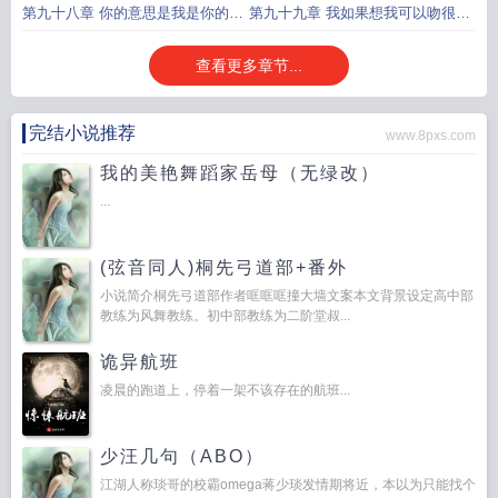
第九十八章 你的意思是我是你的情
第九十九章 我如果想我可以吻很多
劫
的男
查看更多章节...
完结小说推荐
www.8pxs.com
我的美艳舞蹈家岳母（无绿改）
...
(弦音同人)桐先弓道部+番外
小说简介桐先弓道部作者哐哐哐撞大墙文案本文背景设定高中部
教练为风舞教练。初中部教练为二阶堂叔...
诡异航班
凌晨的跑道上，停着一架不该存在的航班...
少汪几句（ABO）
江湖人称琰哥的校霸omega蒋少琰发情期将近，本以为只能找个