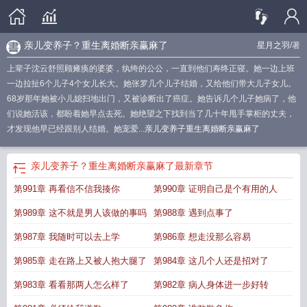
亲儿变养子？重生离婚断亲赢麻了
星月之羽
/著
上辈子沈云舒照顾瘫痪的婆婆，纨绔的公公，一直到他们寿终正寝。她一边上班
一边拉扯6个儿子4个女儿长大。她张罗几个儿子结婚，又给他们带大儿子女儿。
68岁那年她被小儿媳扫地出门，又被诊断出了癌症。她告诉几个儿子她病了，他
们说她活该，都盼着她早点去死。她绝望之下找到当了几十年甩手掌柜的丈夫，
才发现他早已经跟别人结婚。她宠爱...
亲儿变养子重生离婚断亲赢麻了
亲儿变养子？重生离婚断亲赢麻了
最新章节
第991章 再看信不信我揍你
第990章 证明自己是个有用的人
第989章 这不就是男人该做的事吗
第988章 遇到点事了
第987章 我随时可以去上学
第986章 想走没那么容易
第985章 走在路上又被人抱大腿了
第984章 这几个人还是招对了
第983章 看看那两人怎么样了
第982章 病人身体进一步好转