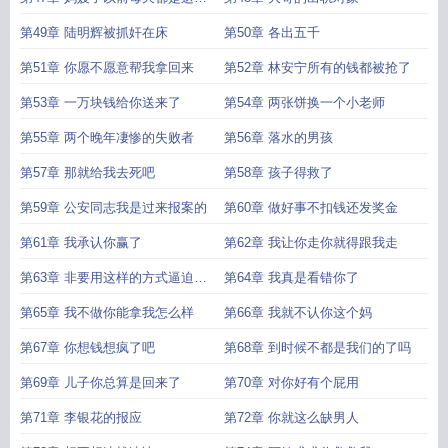
伺候你的吗
第49章 陆明辉被抓奸在床
第50章 各出五千
第51章 你愿不愿意帮我拿回来
第52章 林安宁所有的钱都被抢了
第53章 一万块钱给你送来了
第54章 两张饼换一个小老师
第55章 两个晚年凄惨的失败者
第56章 落水的男孩
第57章 那就给我去死吧
第58章 孩子得救了
第59章 公安同志我是过来报案的
第60章 做好事不扣钱还发奖金
第61章 我承认你赢了
第62章 我让你走你就得跟我走
第63章 非要用这样的方式逼迫我
第64章 我真是看错你了
吗
第65章 我不做你能拿我怎么样
第66章 我就不认你这个妈
第67章 你想钱想疯了吧
第68章 到时候不都是我们的了吗
第69章 儿子你总算是回来了
第70章 对你好有个屁用
第71章 李银花的报应
第72章 你就这么缺男人