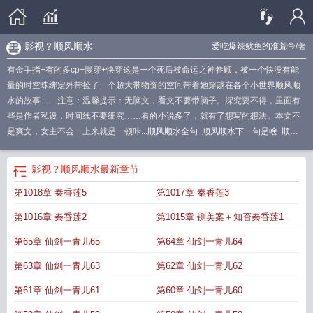
影视？顺风顺水
爱吃爆辣鱿鱼的准荒帝
/著
有金手指+有的多cp+慢穿+快穿这是一个死后被命运之神眷顾，被一个快没有能
量的时空珠绑定外带捡了一个超大带物资的空间带着她穿越在各个小世界顺风顺
水的故事……注意：温馨提示：无脑文，看文不要带脑子。深究要不得，里面有
些是作者私设，时间线不要细究……看的小说多了，就有了想写的想法。本文不
是爽文，女主不会一上来就是一顿咔...
顺风顺水全句
顺风顺水下一句是啥
顺风
顺水百度百科
顺风顺水的下一句怎么说
顺风顺水电影在线播放免费版
影视?顺
风顺水爱吃爆辣鱿鱼
顺风顺水图片
顺风顺水电影
顺风顺水短剧免费观看
顺风
影视？顺风顺水
最新章节
顺水电视节目
顺风顺水在线观看
影视?顺风顺水
顺风顺水啥意思?
顺风顺水视
第1018章 秦香莲5
第1017章 秦香莲3
频全集
顺风又顺水电影
顺风顺水打一数字
顺风顺水前面一句是什么
顺风顺水
tvb
顺风顺水高清视频
顺风顺水押韵的下一句
顺风顺水啥意思
影视顺风顺
第1016章 秦香莲2
第1015章 铡美案＋知否秦香莲1
水
顺风顺水!
顺风顺水下一句?
顺风顺水完整版
顺风顺水电影免费观看全部优
酷
顺风顺水不能乱说
顺风顺水节目视频
顺风顺水电视剧
顺风顺水顺财神
顺风
第65章 仙剑一青儿65
第64章 仙剑一青儿64
顺水下一句成语什么
顺风顺水下一句该怎么说
顺风顺水解释
影视顺风顺水话
第63章 仙剑一青儿63
第62章 仙剑一青儿62
本
第61章 仙剑一青儿61
第60章 仙剑一青儿60