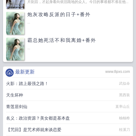
片刻后，才起身看向依旧跪地的众人。今日的事谁都不准在他...
炮灰攻略反派的日子+番外
...
霸总她死活不和我离婚+番外
...
最新更新
www.8pxs.com
火影：踏上最强之路！
武似伞
天生坏种
黑西装
青莲居剑仙
直率山丘
名义：政治资源？美女都是基本盘
柚柚柃
【咒回】是咒术师就来谈恋爱
桂溪刀