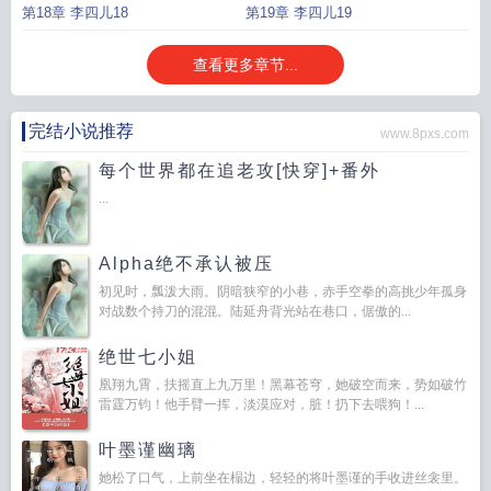
第18章 李四儿18
第19章 李四儿19
查看更多章节...
完结小说推荐
www.8pxs.com
每个世界都在追老攻[快穿]+番外
...
Alpha绝不承认被压
初见时，瓢泼大雨。阴暗狭窄的小巷，赤手空拳的高挑少年孤身
对战数个持刀的混混。陆延舟背光站在巷口，倨傲的...
绝世七小姐
凰翔九霄，扶摇直上九万里！黑幕苍穹，她破空而来，势如破竹
雷霆万钧！他手臂一挥，淡漠应对，脏！扔下去喂狗！...
叶墨谨幽璃
她松了口气，上前坐在榻边，轻轻的将叶墨谨的手收进丝衾里。