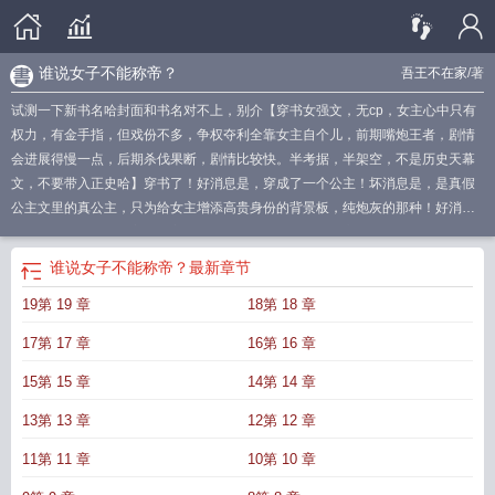
谁说女子不能称帝？
吾王不在家
/著
试测一下新书名哈封面和书名对不上，别介【穿书女强文，无cp，女主心中只有
权力，有金手指，但戏份不多，争权夺利全靠女主自个儿，前期嘴炮王者，剧情
会进展得慢一点，后期杀伐果断，剧情比较快。半考据，半架空，不是历史天幕
文，不要带入正史哈】穿书了！好消息是，穿成了一个公主！坏消息是，是真假
公主文里的真公主，只为给女主增添高贵身份的背景板，纯炮灰的那种！好消
息，天幕出现了，女主假公主身份暴露！坏消息：天幕预言她即将成为未来女
帝。人还未去到皇宫，原主就嘎了！林昭：？？好坑！不过，看着四周复杂、忌
谁说女子不能称帝？
最新章节
惮的目光，以及原主这副在剧情杀面前脆弱不堪差点死掉的身体，林昭摸了摸还
19第 19 章
18第 18 章
在跳动的脖颈，最终还是笑了。这泼天的富贵（黑锅）她接下了。一句话：既然
天幕认定你是未来女帝那你最好成为真正的女帝否则，只有死路一条权力才是女
17第 17 章
16第 16 章
人最好的补品
女子能称君吗
谁说女子不能称帝?免费阅读
古代女性不能当官
女
子又可以称为什么
谁说女子不能称帝?作者吾王不在家
女子可以称君吗
谁说女
15第 15 章
14第 14 章
子不能称帝
女子能不能称君
中国古代女人不能继承皇位
女性能不能称君
谁说
13第 13 章
12第 12 章
女子不能称帝吾王不在家全文阅读
古代女子不能自称我
古代女子不能当官
谁说
女子不能称帝by吾王不在家
谁说女子不能称帝?吾王不在家
古代女子不能做
11第 11 章
10第 10 章
官
女子可以称君吗?
女子可以称卿吗
女子可以称为什么
女子不能成佛出自哪