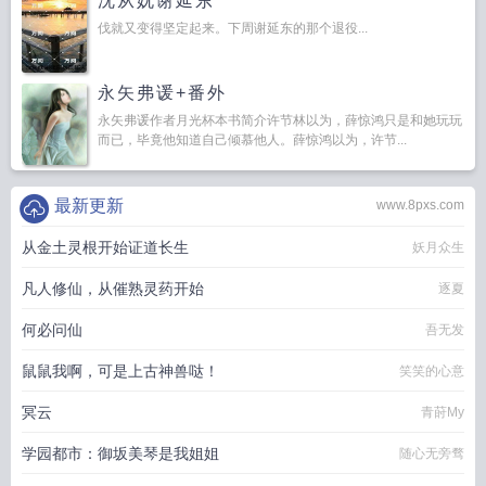
沈从妩谢延东
伐就又变得坚定起来。下周谢延东的那个退役...
永矢弗谖+番外
永矢弗谖作者月光杯本书简介许节林以为，薛惊鸿只是和她玩玩
而已，毕竟他知道自己倾慕他人。薛惊鸿以为，许节...
最新更新
www.8pxs.com
从金土灵根开始证道长生
妖月众生
凡人修仙，从催熟灵药开始
逐夏
何必问仙
吾无发
鼠鼠我啊，可是上古神兽哒！
笑笑的心意
冥云
青莳My
学园都市：御坂美琴是我姐姐
随心无旁骛