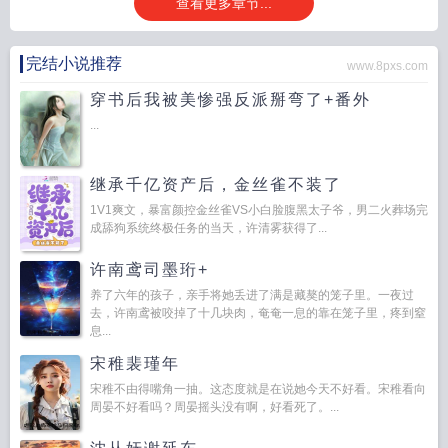
查看更多章节...
完结小说推荐
www.8pxs.com
穿书后我被美惨强反派掰弯了+番外
...
继承千亿资产后，金丝雀不装了
1V1爽文，暴富颜控金丝雀VS小白脸腹黑太子爷，男二火葬场完
成舔狗系统终极任务的当天，许清雾获得了...
许南鸢司墨珩+
养了六年的孩子，亲手将她丢进了满是藏獒的笼子里。一夜过
去，许南鸢被咬掉了十几块肉，奄奄一息的靠在笼子里，疼到窒
息...
宋稚裴瑾年
宋稚不由得嘴角一抽。这态度就是在说她今天不好看。宋稚看向
周晏不好看吗？周晏摇头没有啊，好看死了。...