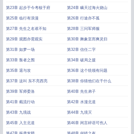
第23章 起步于今考核于府
第24章 瞒天过海火烧山
第25章 临行有浪漫
第26章 行途亦不孤
第27章 先生之名谁不知
第28章 三问军师服
第29章 观图亦需观实
第30章 舞象至而爽灵归
第31章 如梦一场
第32章 信任二字
第33章 叛者之围
第34章 破局之援
第35章 退与攻
第36章 这个统领有问题
第37章 这叫 东不亮西亮
第38章 你猜他们在干什么
第39章 军师委洛
第40章 先生弟子
第41章 截流行动
第42章 水漫北道
第43章 九境战
第44章 九境灭
第45章 入主北道
第46章 闲言碎语可伤人
第47章 振聋发聩
第48章 何错之有