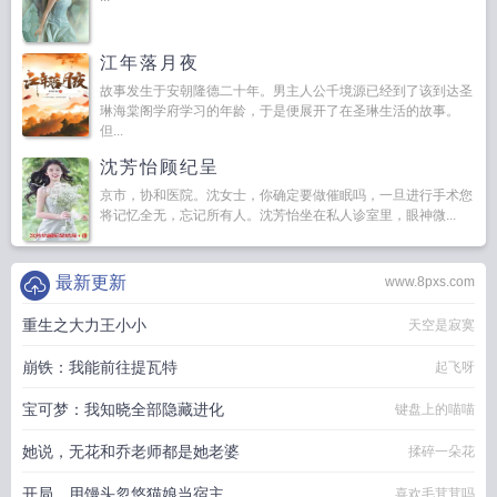
江年落月夜
故事发生于安朝隆德二十年。男主人公千境源已经到了该到达圣
琳海棠阁学府学习的年龄，于是便展开了在圣琳生活的故事。
但...
沈芳怡顾纪呈
京市，协和医院。沈女士，你确定要做催眠吗，一旦进行手术您
将记忆全无，忘记所有人。沈芳怡坐在私人诊室里，眼神微...
最新更新
www.8pxs.com
重生之大力王小小
天空是寂寞
崩铁：我能前往提瓦特
起飞呀
宝可梦：我知晓全部隐藏进化
键盘上的喵喵
她说，无花和乔老师都是她老婆
揉碎一朵花
开局，用馒头忽悠猫娘当宿主
喜欢毛茸茸吗