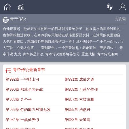
青帝传说
九凌
/著
自他记事起，他就只知道他唯一的目标就是吃饱肚子！他在臭水沟里捡过吃的，
也和野狗抢过食物，在寒冷的冬天蜷缩在破庙里瑟瑟发抖，在漆黑的夜里独自一
人包扎着伤口，就如条野狗独自舔着伤口一样！因为他只是一个小乞丐而已，没
人可怜，亦无人心疼……直到那年，一个声音响起：舞象而破，爽灵归位！...
青
帝传说 九凌
青帝传是什么
青帝传说修炼境界划分
重生成柳
青帝传笔趣阁
青
帝传介绍
青帝传说凌天全文免费阅读最新章节
青帝传动漫
青帝传辰东百度百
科
青帝传说柳树
青帝传说天洛
青帝传有吗
青帝传免费阅读
青帝传说全本
青帝传说
最新章节
TXT
青帝传说里天洛是什么身份啊
青帝传说真名
青帝传说守护灵
青帝传说雷
第992章 一字镇山河
第991章 成仙之道
击柳树免费阅读
青帝传女主
青帝传承
青帝传说gl
青帝传百度百科
青帝传等
级
青帝传谁写的
青帝传说重生柳树
青帝传的境界
青帝传男主
青帝传简介
青
第990章 那就全面开战
第989章 可莉的炸弹
帝传说作者九凌简介
青帝传说 全文阅读
青帝传说陈凡短剧第二集
青帝传中谁
是女主角
青帝传说九凌百度百科
青帝传女主是谁
青帝传说重生在线阅读
青帝
第988章 九圣子
第987章 六臂法相
deathstate百科
青帝传说雷击柳树
青帝传阅读
青帝传说重生柳树带领家族成长
第986章 你的能力对我无效
第985章 浩然丹
为长生仙族
青帝传百科
青帝典故
青帝介绍
带领家族长生成仙
青帝
deathstate
青帝传说男主天洛是谁
青帝简介
斗罗之青帝传说
重生成柳神的
青
第984章 一战仙界惊
第983章 天道院
帝传说免费阅读全文
青帝传叫什么名字