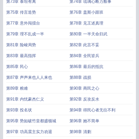
第73章 泰坦有离
第74章 琉璃心断万般事
第75章 传言造势
第76章 盖斯小跟班
第77章 意外闯擂台
第78章 见王述真理
第79章 理不乱成一半
第80章 一半天命归武
第81章 险峻局势
第82章 此言不妥
第83章 最高指挥
第84章 全民皆兵
第85章 民心
第86章 最后的抵抗
第87章 声声来也人人来也
第88章 战损
第89章 粮难
第90章 商民之心
第91章 内忧豪杰仁义
第92章 反攻反水
第93章 投名状
第94章 得民心者无往不利
第95章 势如破竹皇都盛顿城
第96章 她不简单
第97章 功高震主实力劝退
第98章 清剿