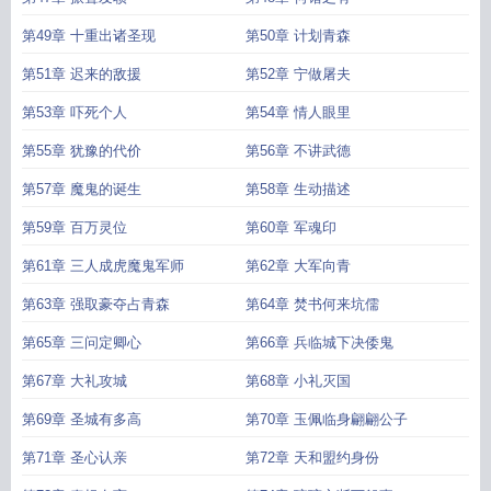
第49章 十重出诸圣现
第50章 计划青森
第51章 迟来的敌援
第52章 宁做屠夫
第53章 吓死个人
第54章 情人眼里
第55章 犹豫的代价
第56章 不讲武德
第57章 魔鬼的诞生
第58章 生动描述
第59章 百万灵位
第60章 军魂印
第61章 三人成虎魔鬼军师
第62章 大军向青
第63章 强取豪夺占青森
第64章 焚书何来坑儒
第65章 三问定卿心
第66章 兵临城下决倭鬼
第67章 大礼攻城
第68章 小礼灭国
第69章 圣城有多高
第70章 玉佩临身翩翩公子
第71章 圣心认亲
第72章 天和盟约身份