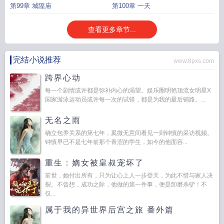
第99章 城隍庙
第100章 一天
查看更多章节...
完结小说推荐
www.8pxs.com
跨界心动
每一个剧情或许都是弥补内心的渴望。娱乐圈明艳顶流女明星X
国家游泳运动员或许每一次的试错，都是为我的最后铺路。...
无名之雨
确立包养关系的第七年，奚微无意间看见一则钟慎的采访视频。
钟慎早已不是七年前那个青涩的学生，如今的他面容...
重生：嫡女被皇叔宠坏了
前世，她付出所有，只为让心上人一步登天，为此不惜与家人决
裂。不曾想，成功之际，他做的第一件事，便是卸磨杀驴！不
仅...
属于我的异世界后宫之旅 番外篇
...