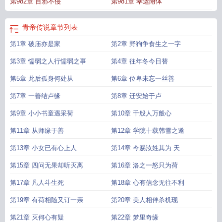
第982章 百邪不侵
第981章 幸运附体
青帝传说
章节列表
第1章 破庙亦是家
第2章 野狗争食生之一字
第3章 懦弱之人行懦弱之事
第4章 往年冬今日替
第5章 此后孤身何处从
第6章 位卑未忘一丝善
第7章 一善结卢缘
第8章 迁安始于卢
第9章 小小书童遇采荷
第10章 千般人万般心
第11章 从师缘于善
第12章 学院十载韩雪之邀
第13章 小女已有心上人
第14章 今赐汝姓其为 天
第15章 四问无果却听灭离
第16章 洛之一怒只为荷
第17章 凡人斗生死
第18章 心有信念无往不利
第19章 有荷相随又订一亲
第20章 美人相伴杀机现
第21章 灭何心有疑
第22章 梦里奇缘