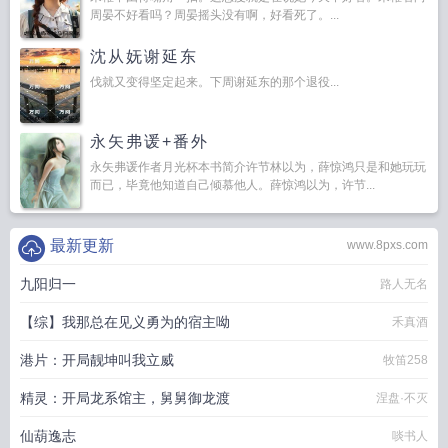
周晏不好看吗？周晏摇头没有啊，好看死了。...
沈从妩谢延东
伐就又变得坚定起来。下周谢延东的那个退役...
永矢弗谖+番外
永矢弗谖作者月光杯本书简介许节林以为，薛惊鸿只是和她玩玩
而已，毕竟他知道自己倾慕他人。薛惊鸿以为，许节...
最新更新
www.8pxs.com
九阳归一
路人无名
【综】我那总在见义勇为的宿主呦
禾真酒
港片：开局靓坤叫我立威
牧笛258
精灵：开局龙系馆主，舅舅御龙渡
涅盘·不灭
仙葫逸志
啖书人