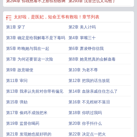
第294章 你既然看不上那你别收啊
第293章 沈音怎么又骂他了
太好啦，是医妃，短命王爷有救啦！
章节列表
第1章 穿了
第2章 美人计吗
第3章 确定是给我解毒不是下毒吗
第4章 掌嘴三十
第5章 昨晚她与我在一起
第6章 萧凌铮你信我
第7章 为何还要冒这一次险
第8章 她竟然真的会解蛊毒
第9章 故意唆使
第10章 为老不尊
第11章 审问
第12章 把我的话当放屁
第13章 我承认先前对你带有偏见
第14章 血脉亲戚住住怎么了
第15章 弹劾
第16章 不见棺材不落泪
第17章 偷鸡不成蚀把米
第18章 你哄过我吗
第19章 监督你喝药
第20章 你手抖什么
第21章 发现她也挺好哄的
第22章 决定点一把火