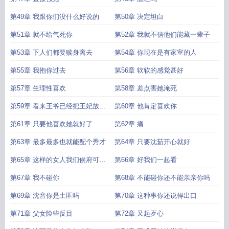
第49章 我跟你们没什么好说的
第50章 决定坦白
第51章 就不给气死你
第52章 我就不信他们能藏一辈子
第53章 下人们都要赎身离去
第54章 你现在是有家室的人
第55章 我抱你过去
第56章 软软的感觉甚好
第57章 生理性喜欢
第58章 差点害她淹死
第59章 看来王爷已经把王妃放在
第60章 他肯定喜欢你
了心上
第61章 只要他喜欢她就好了
第62章 痛
第63章 最多最多也就能配个秀才
第64章 只要沈茹开心就好
第65章 这样的女人我们侯府可不
第66章 好我们一起看
敢要
第67章 我不碰你
第68章 不能碰你还不能亲亲你吗
第69章 沈音你是土匪吗
第70章 这种事你还说得出口
第71章 父女险些反目
第72章 又起歹心