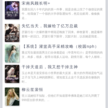
宋南风顾长明+
我重生回八十年代的的第一件事，就是去镇上找了个做假证的黄
牛，给我做了一个假的大学录取通知书，然后去邮局，偷偷换
走...
失忆当天，我嫁给了亿万总裁
厉宴行在一次爆炸案中将陆迟晚捡了回来。林牧宴哥，她是爆炸
案唯一的活口。厉宴行垂下眼帘，沉默片刻，以后她是我老...
【系统】灌篮高手采精攻略（校园nph）
重点写在最前面男主们全体都是处（毕竟年纪小）是带剧情的肉
文，肉多，很多，较常出现多人运动。剧情方面，每个人都有...
干掉天道后，我又想干掉主神
玉止本是天道安排在小世界的最大反派，最大的作用就是给气运
之子当飞升上神的踏脚石。谁知道玉止这个天选反派在修炼的
时...
柳云笙裴恒
世人说她恬不知耻，但他们不知道那串佛珠是她三叩九拜爬了
999层台阶求来的。...