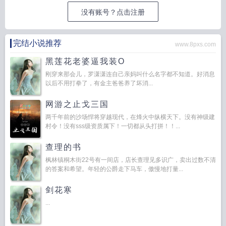
没有账号？点击注册
完结小说推荐
www.8pxs.com
黑莲花老婆逼我装O
刚穿来那会儿，罗潇潇连自己亲妈叫什么名字都不知道。好消息
以后不用打拳了，有金主爸爸养了坏消...
网游之止戈三国
两千年前的沙场悍将穿越现代，在烽火中纵横天下。没有神级建
村令！没有sss级资质属下！一切都从头打拼！！...
查理的书
枫林镇桐木街22号有一间店，店长查理见多识广，卖出过数不清
的答案和希望。年轻的公爵走下马车，傲慢地打量...
剑花寒
...