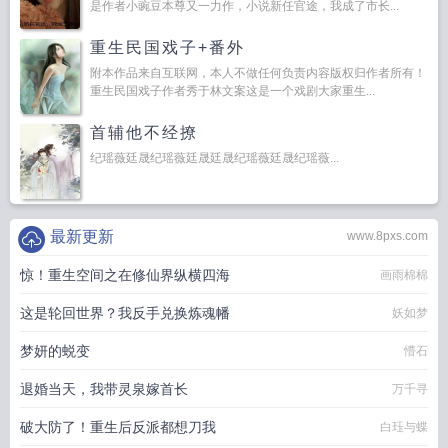
是作者小豌豆本尊又一力作，小说新任官途，我成了市长...
重生民国戏子+番外
附本作品来自互联网，本人不做任何负责内容版权归作者所有！
重生民国戏子作者秀于林文案这是一个戏剧大家重生...
首辅他不经撩
纪瑶薇廷晟纪瑶薇廷晟廷晟纪瑶薇廷晟纪瑶薇...
最新更新
www.8pxs.com
惊！重生空间之在修仙界纵横四海
画雨棉棉
这是轮回世界？我反手兑换炼魂幡
妖如梦
梦妍的蜕变
懵石
退婚当天，我带灵泉嫁首长
万千寻
破大防了！重生后反派都想刀我
白珏与蝶