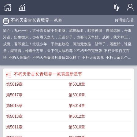
不朽天帝古长青境界一览表
何谓仙凡
/著
简介：九死一生，古长青觉醒不死血脉。燃烧精血，献祭神魂，自残炼体，丹毒
淬道。出生微末，亦有吞天之志，天道弃子，也要与天争雄。成神，我为神王，
成魔，吾即魔主！北境少年，手持血纹枪，脚踏无敌路，斩帝子，屠魔胎，诛至
圣，聚道魂，枪道千万里，天下何人敢称尊？
不朽天帝完整版
不朽天帝百度百
科
不朽天帝简介
不朽天帝秦咲月最后怎么样了
不朽天帝萧凡
不朽天帝几个老
婆
不朽天帝古长青人物介绍
不朽天帝古长青TXT免费
不朽天帝何谓仙凡百度百
科
不朽天帝笔趣阁
不朽天帝梦璃的结局
不朽天帝古长青最新免费阅读
不朽天
不朽天帝古长青境界一览表
最新章节
帝何谓仙凡女主有几个
不朽天帝TXT
不朽天帝上官星月结局
不朽天帝古长青女
第5019章
第5018章
主角是谁
不朽天帝何谓仙凡
不朽天帝古长青全文免费阅读
不朽天尊
不朽天帝
何谓仙凡百科
不朽天帝最新章节
不朽天帝往三十
不朽天帝全集
不朽天帝好看
第5017章
第5016章
吗
不朽天帝百度百科何谓仙凡
玄幻之不朽天帝
不朽天帝古长青
惊天剑帝
不朽
天帝等级
天武神帝
不朽天帝古长青境界一览表
不朽天帝百度百科古长青
永夜
第5015章
第5014章
魔君
不朽天帝最新章节免费阅读
不朽天帝TXT完本
重生1991开局迎娶班长
不
第5013章
第5012章
朽天帝最新章节列表
不朽天帝百度百科女主
不朽天帝女主角有几个
不朽天帝何
谓仙凡境界划分
不朽天帝等级划分详细
不朽天帝紫苏是谁
不朽天帝txt
不朽天
第5011章
第5010章
帝人物介绍
不朽天帝境界一览表
九天狂帝
不朽天帝有几个女主
盖世帝尊
不朽