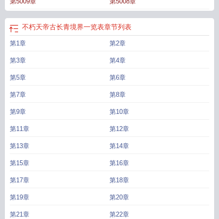
第5009章
第5008章
天帝几个女主
不朽天帝免费读
不朽天帝玉无双结局怎么样
不朽天帝古长青免费
阅读笔趣阁
不朽天帝古长青TXT
不朽天帝男主几个老婆
不朽天帝的境界划
分
不朽天帝简介百度百科
不朽天帝古长青无弹窗
不朽天帝免费阅读
不朽帝神
不朽天帝古长青境界一览表
章节列表
等级划分
不朽天帝TXT免费
不朽天帝精校全本TXT
不朽天帝百科百科
不朽天帝
第1章
第2章
境界
不朽天帝全文免费阅读
不朽天帝女主角是谁
不朽天帝修炼等级划分
不朽
天帝古长青楚云墨
不朽天帝境界划分详细大全
不朽天帝古长青修为划分
不朽天
第3章
第4章
帝林倾城什么结局
不朽天帝古长青完整版
不朽天帝古长青笔趣阁
绝天武帝
不
朽天帝等级和境界
第5章
吞噬九重天
第6章
第7章
第8章
第9章
第10章
第11章
第12章
第13章
第14章
第15章
第16章
第17章
第18章
第19章
第20章
第21章
第22章