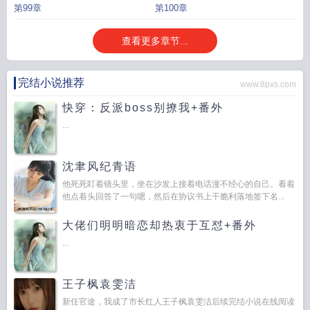
第99章
第100章
查看更多章节...
完结小说推荐
www.8pxs.com
快穿：反派boss别撩我+番外
...
沈聿风纪青语
他死死盯着镜头里，坐在沙发上接着电话漫不经心的自己。看着
他点着头回答了一句嗯，然后在协议书上干脆利落地签下名...
大佬们明明暗恋却热衷于互怼+番外
...
王子枫袁雯洁
新任官途，我成了市长红人王子枫袁雯洁后续完结小说在线阅读