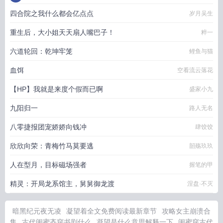
四合院之我什么都会亿点点
岁月吴生
重生后，大小姐天天扇人嘴巴子！
粹一
六道轮回：乾坤牢笼
鲤鱼与猫
血饵
空看流云落花
【HP】我就是来度个假而已啊
盛家小九
九阳归一
路人无名
八零捷报团宠娇娇向钱冲
肆饺饺
欣欣向荣：青梅竹马莫要逃
韶殇玖玖
人在型月，目标磁场强者
握笔的甲
精灵：开局龙系馆主，舅舅御龙渡
涅盘·不灭
暗黑纪元夜无凌
凝望着全文免费阅读最新章节
攻略女主崩溃合
集
古代闺蜜齐穿书剧什么
凝望是什么意思解释一下
闺蜜穿古代