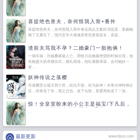
...
喜提绝色兽夫，奈何恨我入骨+番外
喜提绝色兽夫，奈何恨我入骨作者岳风幺文案好消息是，姜娆她
噶了又重生了，现代玄学大佬魂穿兽世废柴巫女，喜提...
渣前夫骂我不孕？二婚豪门一胎抱俩！
一场车祸，许嫣桑家破人亡。周牧川在她最绝望的时候出现，他
给她盛大的求婚仪式，婚礼现场，他红着眼承诺，会对她好一
辈...
妖神传说之落樱
司落樱昆仑墟灭我十世，此仇不报，枉为妖神！木寒水神怜悯众
生，却辜负了你，我之过也。放下仇恨，莫要再执迷了！祝...
惊！全皇室盼来的小公主是福宝/下凡后，
锦鲤奶包被整个皇族团宠+番外
...
最新更新
www.8pxs.com