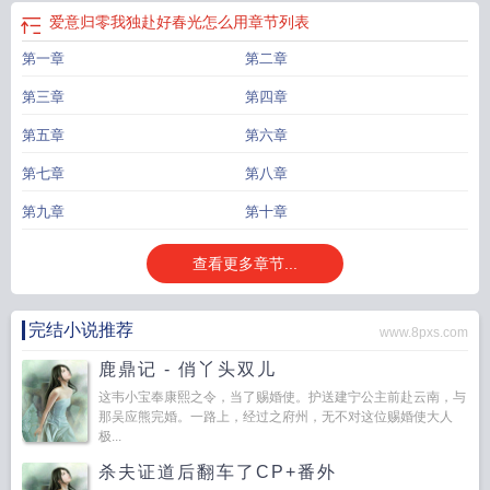
归零的时候在线阅读
爱意归零短剧大结局
爱意归零前夫请止步短剧免费观看全
爱意归零我独赴好春光怎么用
章节列表
集
爱意归零的时候李芸
爱意归零前夫请止步短剧全集播放
爱意归零后续剧
情
爱意归零大结局真相
爱意归零53集
爱意归零免费
经年旧梦爱意归零
爱意归
第一章
第二章
零的那天
爱意归零15
前夫请止步短剧第一集
爱意归零顾远舟苏静妍
爱意归零
第三章
第四章
傅恒秦喻俞枝大结局
爱意归零的时候
情深作废爱意归零
爱意归零全集免费
爱
意归零电视剧免费观看
爱意归零演员表介绍
爱意归零53
爱意归零演员表
爱意
第五章
第六章
归零短剧免费观看全集在线播放
爱意归零陆泽衍最新章节更新
爱意归零傅恒秦
喻全文阅读
第七章
爱归零个性网名
七年相守
爱意归零免费全集
第八章
爱意归零陈嘉丽
爱意
归零11集
爱意归零11
爱意归零全部演员表名单
爱意归零短剧全集免费播放
爱
第九章
第十章
意归零短剧全集播放
爱已归零什么意思
不再相见
爱意归零我独赴好春光怎么
用
爱意归零路斯礼
爱意归零免费观看
爱意归零的时候免费阅读
爱意归零短剧
查看更多章节...
合集
爱意归零爆火短剧
至此决绝
爱意归零10
爱意归零短剧演员表
爱意归零的
时候后续完整版
爱意归零前夫请止步短剧免费观看第一集
爱归零是什么意思
爱
意归零40集全免费
爱意归零傅恒俞枝秦喻
爱意归零前夫1-100
爱意归零晚风凉
完结小说推荐
www.8pxs.com
许芝芝
爱意归零傅恒秦喻俞枝大结局免费阅读
爱意归零短剧全集
爱意归零
25
爱意归零前夫请止步短剧免费观看
爱意归零12
爱意归零完整版
爱意归零
鹿鼎记 - 俏丫头双儿
50
爱意归零晚风凉全文免费阅读
爱意归零短剧在线观看
爱归零 邰正宵歌词
爱
这韦小宝奉康熙之令，当了赐婚使。护送建宁公主前赴云南，与
已归零是什么意思
爱意归零大结局
爱意归零晚风凉
爱意归零大结局是什么
爱
那吴应熊完婚。一路上，经过之府州，无不对这位赐婚使大人
极...
意归零前夫请止步短剧在线观看
爱意归零我独赴好时光短剧免费观看
爱意归零
前夫请止步短剧
爱意归零免费阅读全文
爱意归零的时候李芸在线阅读
杀夫证道后翻车了CP+番外