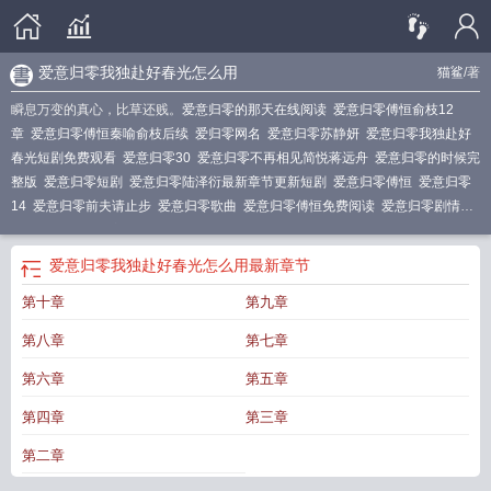
爱意归零我独赴好春光怎么用
猫鲨
/著
瞬息万变的真心，比草还贱。
爱意归零的那天在线阅读
爱意归零傅恒俞枝12
章
爱意归零傅恒秦喻俞枝后续
爱归零网名
爱意归零苏静妍
爱意归零我独赴好
春光短剧免费观看
爱意归零30
爱意归零不再相见简悦蒋远舟
爱意归零的时候完
整版
爱意归零短剧
爱意归零陆泽衍最新章节更新短剧
爱意归零傅恒
爱意归零
14
爱意归零前夫请止步
爱意归零歌曲
爱意归零傅恒免费阅读
爱意归零剧情介
绍
爱意归零全集完整版
爱意归零短剧热播
爱意归零52
爱意归零芸汐顾北辰免
费阅读
爱意归零31
爱意归零的时候免费阅读全文
爱意归零短剧全集观看
前夫
爱意归零我独赴好春光怎么用
最新章节
请止步免费阅读
爱意归零ai短剧免费观看全集
爱意归零晚风凉免费阅读
不如散
第十章
第九章
场
爱意归零晚风凉顾远征
爱情归零
爱意归零我独赴好春光免费阅读
爱意归零
在线阅读
爱意归零路斯礼徐晓晓
爱意归零1-100集免费观看
爱意归零全集
我独
第八章
第七章
赴好春光短剧
爱意归零19
爱意归零的意思是什么
爱归零粤语版
爱意归零前夫
请止步全文阅读
至此决绝免费阅读
心意归零
爱意归零剧情
爱意归零解说
爱意
第六章
第五章
归零大结局佳丽死后
爱意归零故人散去
爱意归零短剧免费观看
爱意归零再无归
第四章
第三章
途
前夫请止步短剧免费观看
爱意归零晚风凉txt
爱意归零第60集免费观看
爱意
归零前夫请止步短剧免费观看第二季
歌曲爱归零
爱意归零前夫请止步30集
爱意
第二章
归零大结局免费观看
爱意归零我独赴好时光
爱意归零16
爱意归零电视剧
爱意